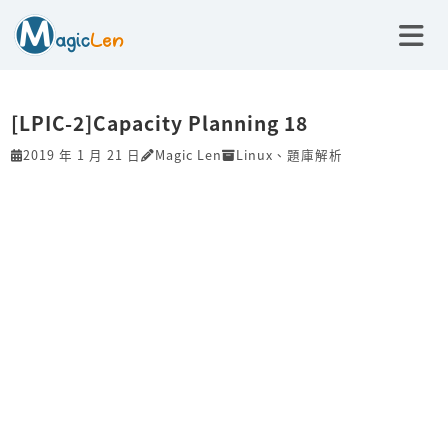
[LPIC-2]Capacity Planning 18
2019 年 1 月 21 日
Magic Len
Linux
、
題庫解析