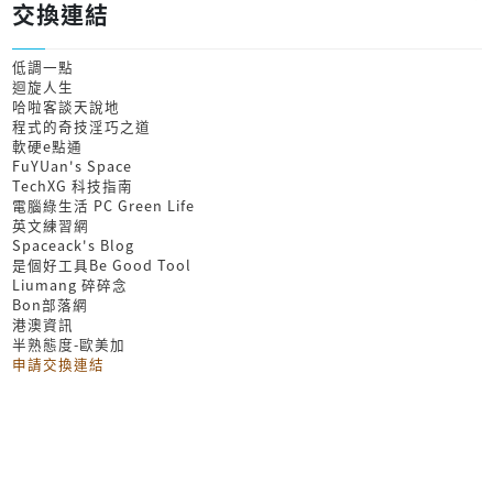
交換連結
低調一點
迴旋人生
哈啦客談天說地
程式的奇技淫巧之道
軟硬e點通
FuYUan's Space
TechXG 科技指南
電腦綠生活 PC Green Life
英文練習網
Spaceack's Blog
是個好工具Be Good Tool
Liumang 碎碎念
Bon部落網
港澳資訊
半熟態度-歐美加
申請交換連結