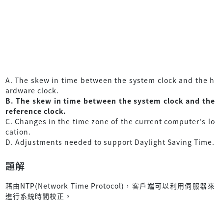
A. The skew in time between the system clock and the h
ardware clock.
B. The skew in time between the system clock and the
reference clock.
C. Changes in the time zone of the current computer's lo
cation.
D. Adjustments needed to support Daylight Saving Time.
題解
藉由NTP(Network Time Protocol)，客戶端可以利用伺服器來
進行系統時間校正。