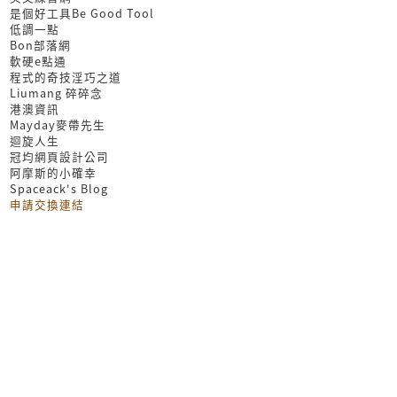
是個好工具Be Good Tool
低調一點
Bon部落網
軟硬e點通
程式的奇技淫巧之道
Liumang 碎碎念
港澳資訊
Mayday麥帶先生
迴旋人生
冠均網頁設計公司
阿摩斯的小確幸
Spaceack's Blog
申請交換連結