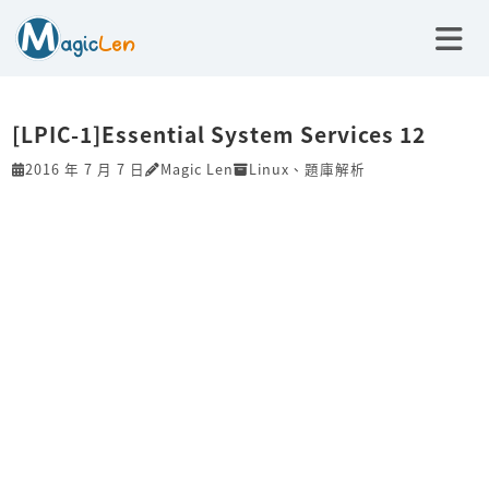
[LPIC-1]Essential System Services 12
2016 年 7 月 7 日
Magic Len
Linux
、
題庫解析