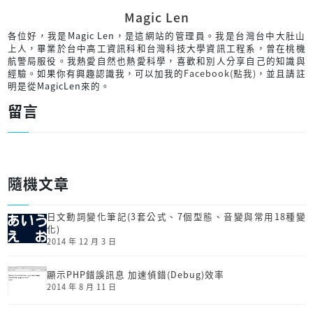
Magic Len
各位好，我是Magic Len，是這網站的管理員。我是台灣台中大肚山
上人，畢業於台中高工資訊科和台灣科技大學資訊工程系，曾在桃機
航警局服役。我熱愛自然也熱愛科學，喜歡和別人分享自己的知識與
經驗。如果你有興趣認識我，可以加我的
Facebook(點我)
，並且請註
明是從MagicLen來的。
留言
隨機文章
日文動詞變化筆記(3套公式、7個型態、音變與常用18種變
化)
2014 年 12 月 3 日
顯示PHP錯誤訊息 加速偵錯(Debug)效率
2014 年 8 月 11 日