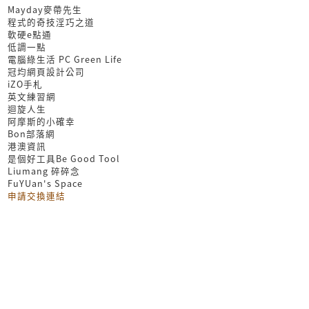
Mayday麥帶先生
程式的奇技淫巧之道
軟硬e點通
低調一點
電腦綠生活 PC Green Life
冠均網頁設計公司
iZO手札
英文練習網
迴旋人生
阿摩斯的小確幸
Bon部落網
港澳資訊
是個好工具Be Good Tool
Liumang 碎碎念
FuYUan's Space
申請交換連結