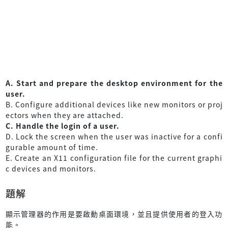
A. Start and prepare the desktop environment for the
user.
B. Configure additional devices like new monitors or proj
ectors when they are attached.
C. Handle the login of a user.
D. Lock the screen when the user was inactive for a confi
gurable amount of time.
E. Create an X11 configuration file for the current graphi
c devices and monitors.
題解
顯示管理器的作用是要啟動桌面環境，並且提供使用者的登入功
能。