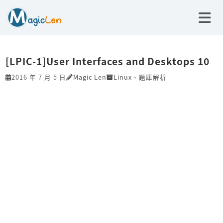
[LPIC-1]User Interfaces and Desktops 10
2016 年 7 月 5 日
Magic Len
Linux
、
題庫解析