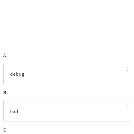
A.
debug
B.
lsof
C.