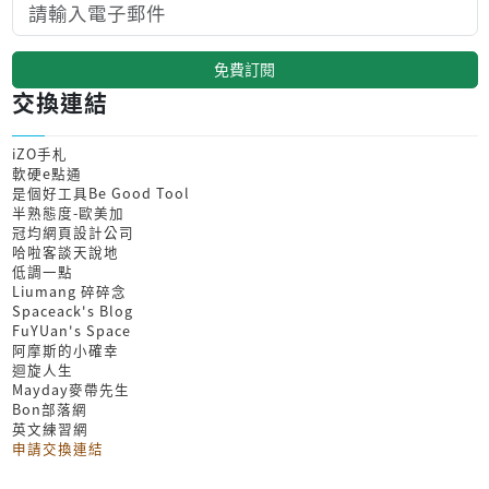
免費訂閱
交換連結
iZO手札
軟硬e點通
是個好工具Be Good Tool
半熟態度-歐美加
冠均網頁設計公司
哈啦客談天說地
低調一點
Liumang 碎碎念
Spaceack's Blog
FuYUan's Space
阿摩斯的小確幸
迴旋人生
Mayday麥帶先生
Bon部落網
英文練習網
申請交換連結