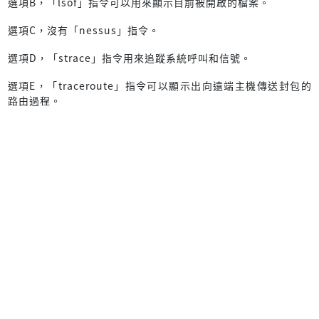
選項B，「lsof」指令可以用來顯示目前被開啟的檔案。
選項C，沒有「nessus」指令。
選項D，「strace」指令用來追蹤系統呼叫和信號。
選項E，「traceroute」指令可以顯示出向遠端主機傳送封包的
路由過程。