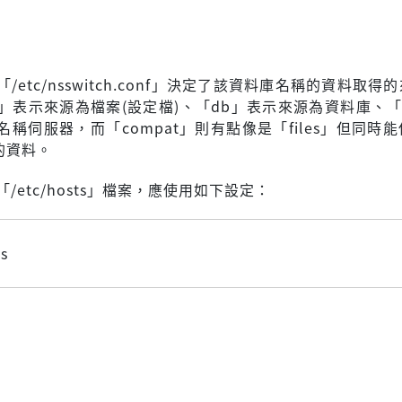
「/etc/nsswitch.conf」決定了該資料庫名稱的資料取得
es」表示來源為檔案(設定檔)、「db」表示來源為資料庫、「
稱伺服器，而「compat」則有點像是「files」但同時
的資料。
「/etc/hosts」檔案，應使用如下設定：
es