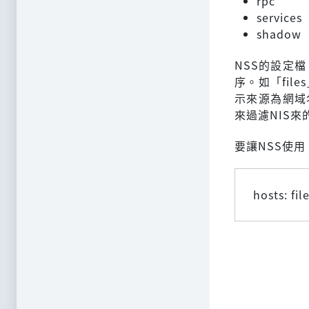
rpc
services
shadow
NSS的設定檔
序。如「fil
示來源為網域名
來過濾NIS來
要讓NSS使用
hosts: fil