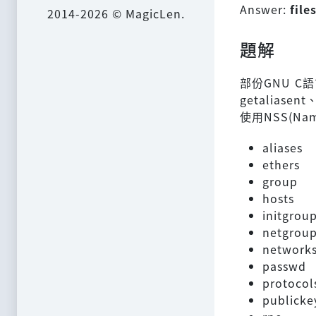
Answer:
file
2014-2026 © MagicLen.
題解
部份GNU 
getaliase
使用NSS(Na
aliases
ethers
group
hosts
initgrou
netgrou
network
passwd
protocol
publicke