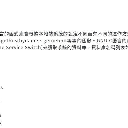
s
C語言的函式庫會根據本地端系統的設定不同而有不同的運作方
nt、gethostbyname、getnetent等等的函數。GNU C語
me Service Switch)來讀取系統的資料庫，資料庫名稱列
ps
p
s
s
y