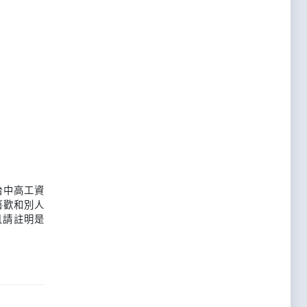
台中高工資
喜歡和別人
且請註明是