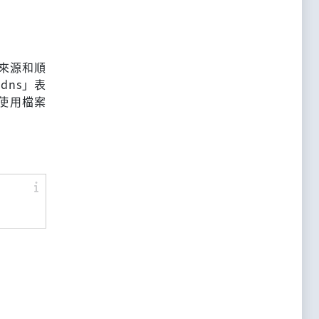
的來源和順
dns」表
能使用檔案