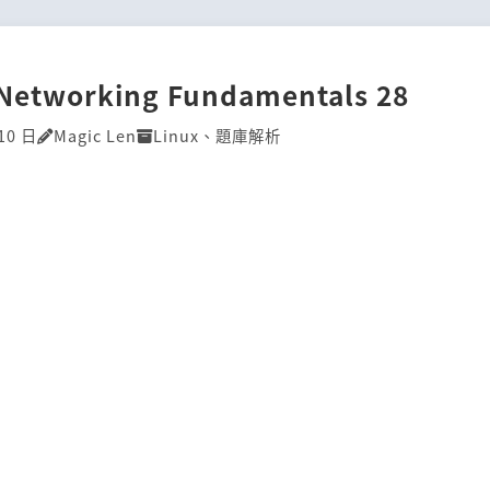
]Networking Fundamentals 28
10 日
Magic Len
Linux
、
題庫解析