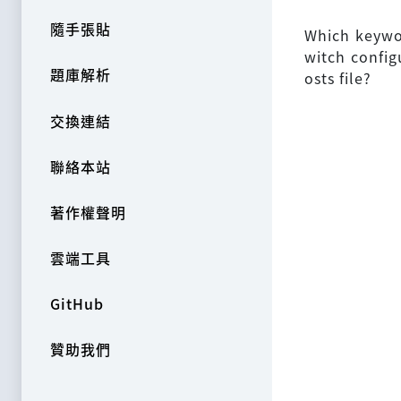
隨手張貼
Which keywor
witch config
題庫解析
osts file?
交換連結
聯絡本站
著作權聲明
雲端工具
GitHub
贊助我們