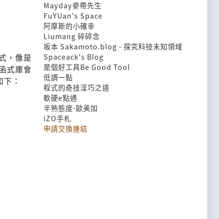
Mayday麥帶先生
FuYUan's Space
阿摩斯的小確幸
Liumang 碎碎念
坂本 Sakamoto.blog - 探究科技未知領域
式，像是
Spaceack's Blog
是個好工具Be Good Tool
言的函式庫會
低調一點
表如下：
程式的奇技淫巧之道
軟硬e點通
半熟態度-歐美加
iZO手札
申請交換連結