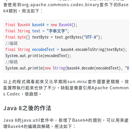
會使用到org.apache.commons.codec.binary套件下的Base
64類別，用法如下：
final
Base64
base64
=
new
Base64
();
final
String
text
=
"字串文字"
;
final
byte
[] textByte = text.getBytes(
"UTF-8"
);
//編碼
final
String
encodedText
=
 base64.encodeToString(textByte);
System.out.println(encodedText);
//解碼
System.out.println(
new
String
(base64.decode(encodedText), 
"UT
以上的程式碼看起來又比早期用sun.misc套件還要更精簡，效
能實際執行起來也快了不少。缺點是需要引用Apache Common
s Codec，很麻煩。
Java 8之後的作法
Java 8的java.util套件中，新增了Base64的類別，可以用來處
理Base64的編碼與解碼，用法如下：