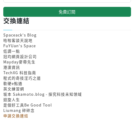
免費訂閱
交換連結
Spaceack's Blog
哈啦客談天說地
FuYUan's Space
低調一點
冠均網頁設計公司
Mayday麥帶先生
港澳資訊
TechXG 科技指南
程式的奇技淫巧之道
軟硬e點通
英文練習網
坂本 Sakamoto.blog - 探究科技未知領域
迴旋人生
是個好工具Be Good Tool
Liumang 碎碎念
申請交換連結