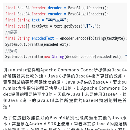
final
 Base64.
Decoder
decoder
=
 Base64.getDecoder();
final
 Base64.
Encoder
encoder
=
 Base64.getEncoder();
final
String
text
=
"字串文字"
;
final
byte
[] textByte = text.getBytes(
"UTF-8"
);
//編碼
final
String
encodedText
=
 encoder.encodeToString(textByte);
System.out.println(encodedText);
//解碼
System.out.println(
new
String
(decoder.decode(encodedText), 
"U
與sun.misc套件和Apache Commons Codec所提供的Base64
編解碼器來比較的話，Java 8提供的Base64擁有更好的效能。
實際測試編碼與解碼速度的話，Java 8提供的Base64，要比su
n.misc套件提供的還要快至少11倍，比Apache Commons Co
dec提供的還要快至少3倍。因此在Java上若要使用Base64，這
個Java 8底下的java.util套件所提供的Base64類別絕對是首
選！
為了使這個效能良好的Base64類別也能夠適用其他的Java版
本，甚至是在Android SDK上使用，筆者將其從Java 8的原始碼
中抽取出來，並稍微作點修改，並包含在MagicCrypt中，可以