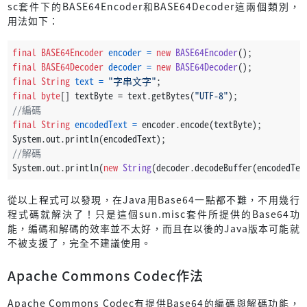
sc套件下的BASE64Encoder和BASE64Decoder這兩個類別，
用法如下：
final
BASE64Encoder
encoder
=
new
BASE64Encoder
();
final
BASE64Decoder
decoder
=
new
BASE64Decoder
();
final
String
text
=
"字串文字"
;
final
byte
[] textByte = text.getBytes(
"UTF-8"
);
//編碼
final
String
encodedText
=
 encoder.encode(textByte);
System.out.println(encodedText);
//解碼
System.out.println(
new
String
(decoder.decodeBuffer(encodedTex
從以上程式可以發現，在Java用Base64一點都不難，不用幾行
程式碼就解決了！只是這個sun.misc套件所提供的Base64功
能，編碼和解碼的效率並不太好，而且在以後的Java版本可能就
不被支援了，完全不建議使用。
Apache Commons Codec作法
Apache Commons Codec有提供Base64的編碼與解碼功能，