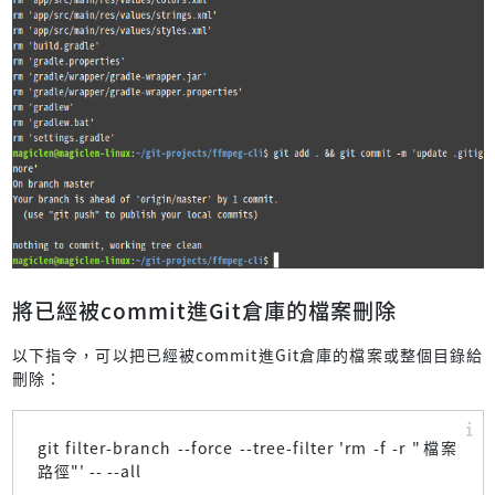
將已經被commit進Git倉庫的檔案刪除
以下指令，可以把已經被commit進Git倉庫的檔案或整個目錄給
刪除：
git filter-branch --force --tree-filter 'rm -f -r "檔案
路徑"' -- --all