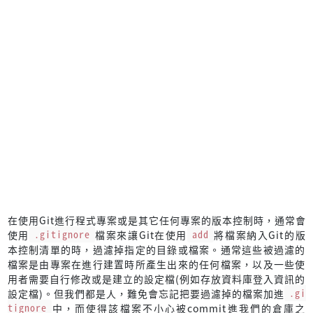
在使用Git進行程式專案或是其它任何專案的版本控制時，通常會
使用
.gitignore
檔案來讓Git在使用
add
將檔案納入Git的版
本控制清單的時，過濾掉指定的目錄或檔案。通常這些被過濾的
檔案是由專案在進行建置時所產生出來的任何檔案，以及一些使
用者需要自行修改或是建立的設定檔(例如存放資料庫登入資訊的
設定檔)。但我們都是人，難免會忘記把要過濾掉的檔案加進
.gi
tignore
中，而使得該檔案不小心被commit進我們的倉庫之