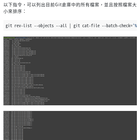
以下指令，可以列出目前Git倉庫中的所有檔案，並且按照檔案大
小來排序：
git rev-list --objects --all | git cat-file --batch-check=
'%(