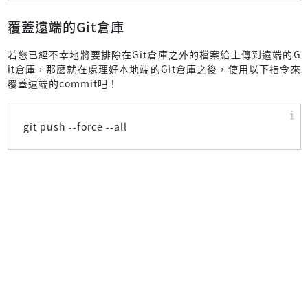
覆蓋遠端的Git倉庫
若您已經不幸地將要排除在Git倉庫之外的檔案給上傳到遠端的G
it倉庫，那麼就在處理好本地端的Git倉庫之後，使用以下指令來
覆蓋遠端的commit吧！
git push --force --all