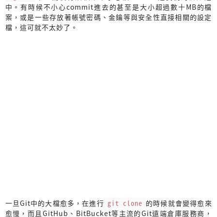
中。有時候不小心commit進去的甚至是大小超過數十MB的檔
案，或是一些存放著帳號密碼、金鑰等與安全性直接相關的設定
檔，這可就不太妙了。
一旦Git中的大檔愈多，在進行
git clone
的時候就會變得愈來
愈慢，而且GitHub、BitBucket等主流的Git遠端倉庫服務商，