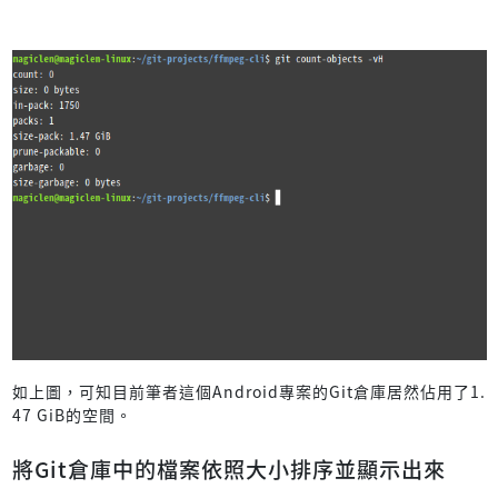
如上圖，可知目前筆者這個Android專案的Git倉庫居然佔用了1.
47 GiB的空間。
將Git倉庫中的檔案依照大小排序並顯示出來