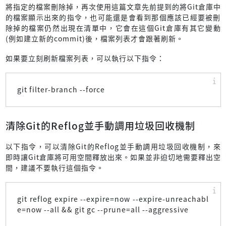
將指定的檔案刪除掉，再次使用這篇文章先前提到的將Git倉庫中
的檔案顯示出來的指令，也可能還是會看到那個應該已經要被刪
除掉的檔案仍然出現在清單中，它會在這個Git倉庫有其它變動
(例如建立新的commit)後，檔案列表才會跟著刷新。
如果要立刻刷新檔案列表，可以執行以下指令：
git filter-branch --force
清除Git的Reflog並手動調用垃圾回收機制
以下指令，可以清除Git的Reflog並手動調用垃圾回收機制，來
即時讓Git倉庫將可用空間釋放出來。如果並非迫切地需要釋出空
間，建議不要執行這個指令。
git reflog expire --expire=now --expire-unreachabl
e=now --all && git gc --prune=all --aggressive