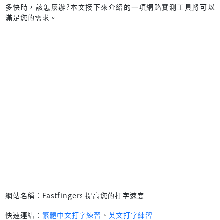
多快時，該怎麼辦?本文接下來介紹的一項網路實測工具將可以
滿足您的需求。
網站名稱：Fastfingers 提高您的打字速度
快速連結：
繁體中文打字練習
、
英文打字練習