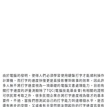
由於電腦的發明，使得人們必須學習使用鍵盤打字才能順利操作
計算機，而打字的速度快慢更是直接影響到做事的效率，因此許
多人無不將打字速度視為一項基礎的電腦文書處理能力。目前有
關打字速度的評量測驗除了TQC(電腦技能基金會)有相關的證照
可供民眾考取之外，很多民間企業亦將打字速度視為徵才的基本
要件。不過，當我們想測試自己的打字能力到達哪個水平，是否
還有進步的空間，又或者有天突然朋友問起你的打字速度究竟有