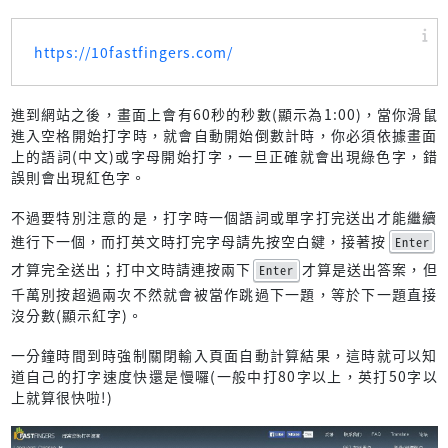
https://10fastfingers.com/
進到網站之後，畫面上會有60秒的秒數(顯示為1:00)，當你滑鼠
進入空格開始打字時，就會自動開始倒數計時，你必須依據畫面
上的語詞(中文)或字母開始打字，一旦正確就會出現綠色字，錯
誤則會出現紅色字。
不過要特別注意的是，打字時一個語詞或單字打完送出才能繼續
進行下一個，而打英文時打完字母請先按空白鍵，接著按
Enter
才算完全送出；打中文時請連按兩下
才算是送出答案，但
Enter
千萬別按超過兩次不然就會被當作跳過下一題，等於下一題直接
沒分數(顯示紅字)。
一分鐘時間到時強制關閉輸入頁面自動計算結果，這時就可以知
道自己的打字速度快還是慢囉(一般中打80字以上，英打50字以
上就算很快啦!)