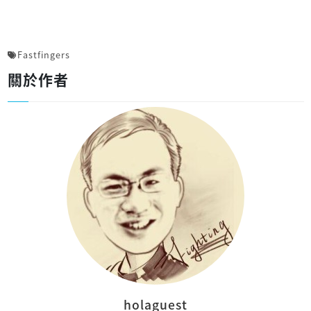
Fastfingers
關於作者
holaguest