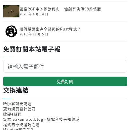
國產RGP中的絕對經典─仙劍奇俠傳98柔情版
2020 年 4 月 14 日
如何編譯出完全靜態的Rust程式？
2018 年 11 月 5 日
免費訂閱本站電子報
免費訂閱
交換連結
哈啦客談天說地
冠均網頁設計公司
軟硬e點通
坂本 Sakamoto.blog - 探究科技未知領域
程式的奇技淫巧之道
Mayday麥帶先生