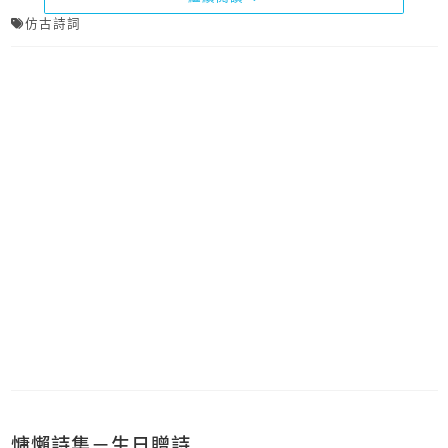
仿古詩詞
慵懶詩集－生日贈詩