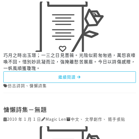
巧月之時出玉璟；一三之日見薔薇。光陰似箭匆匆過，萬怨哀嚎
喚不回。惜別妙訊凝而泣，強掩離愁苦展眉。今日以詩傷感贈，
一帆風順獲瓊瑰。
繼續閱讀
仿古詩詞
、
慵懶詩集
慵懶詩集－無題
2010 年 1 月 1 日
Magic Len
中文
、
文學創作
、
隨手張貼