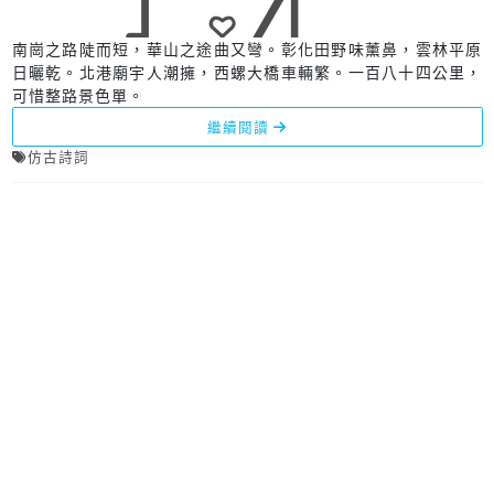
南崗之路陡而短，華山之途曲又彎。彰化田野味薰鼻，雲林平原
日曬乾。北港廟宇人潮擁，西螺大橋車輛繁。一百八十四公里，
可惜整路景色單。
繼續閱讀
仿古詩詞