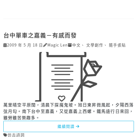
台中單車之嘉義－有感而發
2009 年 5 月 18 日
Magic Len
中文
、
文學創作
、
隨手張貼
萬里晴空平原闊，清晨下探魔鬼坡。旭日東昇微風起，夕陽西落
弦月勾。南下台中至嘉義，又從嘉義上西螺。鐵馬遠行日來回，
雖勞雖苦樂趣多。
繼續閱讀
仿古詩詞