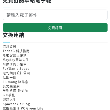
免費訂閱
交換連結
港澳資訊
TechXG 科技指南
哈啦客談天說地
Mayday麥帶先生
阿摩斯的小確幸
FuYUan's Space
冠均網頁設計公司
低調一點
Liumang 碎碎念
英文練習網
半熟態度-歐美加
iZO手札
迴旋人生
Spaceack's Blog
電腦綠生活 PC Green Life