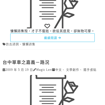
慵懶詩集歿，才子不復拙。欲役其逐見，卻無物可摩。
繼續閱讀
仿古詩詞
、
慵懶詩集
台中單車之嘉義－路況
2009 年 5 月 19 日
Magic Len
中文
、
文學創作
、
隨手張貼