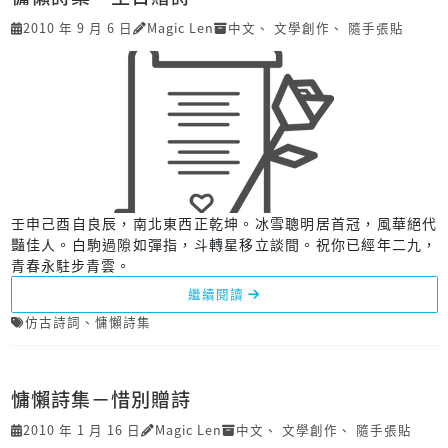
2010 年 9 月 6 日
Magic Len
中文
、
文學創作
、
隨手張貼
壬申己酉自良辰，南北東西正乾坤。冰雪聰明居首冠，風華絕代
豔佳人。白駒過隙如彈指，斗轉星移立談間。祝你已經年二九，
青春永駐步青雲。
繼續閱讀
仿古詩詞
、
慵懶詩集
慵懶詩集－惜別贈詩
2010 年 1 月 16 日
Magic Len
中文
、
文學創作
、
隨手張貼