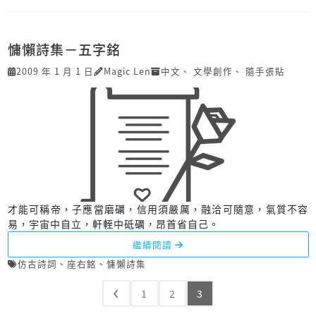
慵懶詩集－五字銘
2009 年 1 月 1 日
Magic Len
中文
、
文學創作
、
隨手張貼
才能可稱帝，子應當磨礪，信用須嚴厲，融洽可隨意，氣質不容
易，宇宙中自立，軒輊中砥礪，昂首省自己。
繼續閱讀
仿古詩詞
、
座右銘
、
慵懶詩集
1
2
3