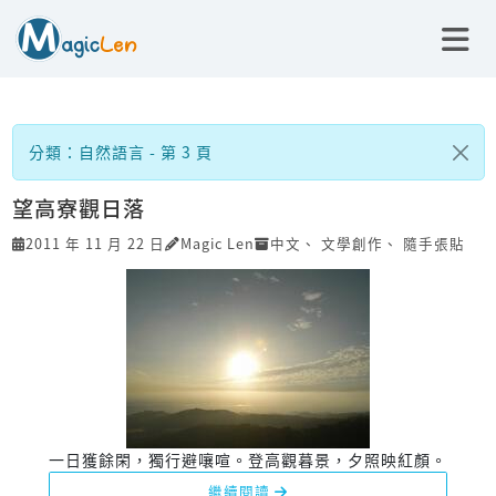
分類：自然語言 - 第 3 頁
望高寮觀日落
2011 年 11 月 22 日
Magic Len
中文
、
文學創作
、
隨手張貼
一日獲餘閑，獨行避嚷喧。登高觀暮景，夕照映紅顏。
繼續閱讀