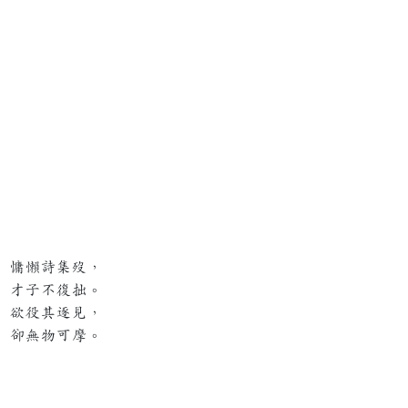
慵懶詩集歿，
才子不復拙。
欲役其逐見，
卻無物可摩。