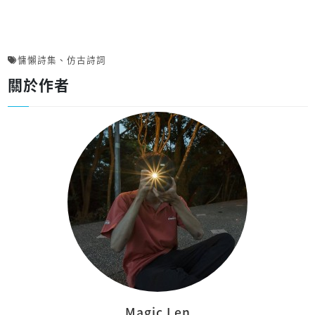
慵懶詩集
、
仿古詩詞
關於作者
Magic Len