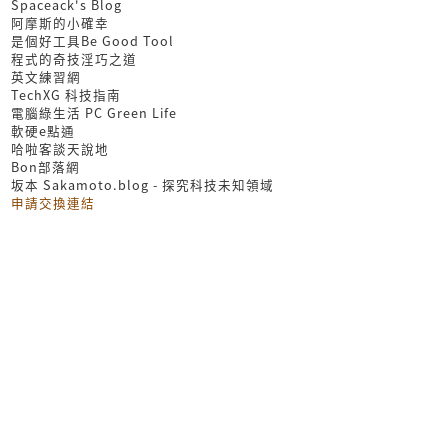
Spaceack's Blog
阿摩斯的小確幸
是個好工具Be Good Tool
程式的奇技淫巧之道
英文練習網
TechXG 科技指南
電腦綠生活 PC Green Life
軟硬e點通
哈啦客談天說地
Bon部落網
坂本 Sakamoto.blog - 探究科技未知領域
申請交換連結