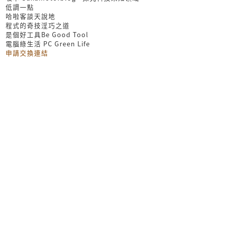
低調一點
哈啦客談天說地
程式的奇技淫巧之道
是個好工具Be Good Tool
電腦綠生活 PC Green Life
申請交換連結