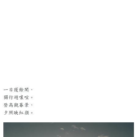
一日獲餘閑，
獨行避嚷喧。
登高觀暮景，
夕照映紅顏。