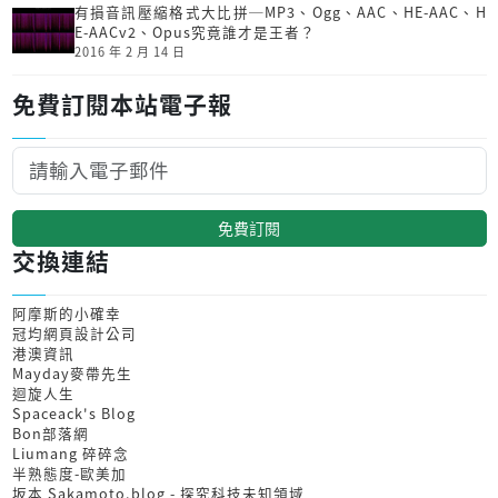
有損音訊壓縮格式大比拼─MP3、Ogg、AAC、HE-AAC、H
E-AACv2、Opus究竟誰才是王者？
2016 年 2 月 14 日
免費訂閱本站電子報
免費訂閱
交換連結
阿摩斯的小確幸
冠均網頁設計公司
港澳資訊
Mayday麥帶先生
迴旋人生
Spaceack's Blog
Bon部落網
Liumang 碎碎念
半熟態度-歐美加
坂本 Sakamoto.blog - 探究科技未知領域