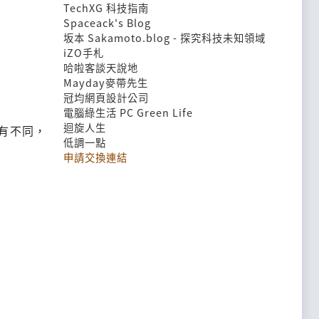
TechXG 科技指南
Spaceack's Blog
坂本 Sakamoto.blog - 探究科技未知領域
iZO手札
哈啦客談天說地
Mayday麥帶先生
冠均網頁設計公司
電腦綠生活 PC Green Life
迴旋人生
略有不同，
低調一點
申請交換連結