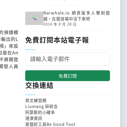
Narwhale.io 網頁版多人擊劍遊
戲，在競技場中活下來吧
2016 年 8 月 28 日
d的偵錯模
免費訂閱本站電子報
所輸出的L
選項」來設
但是在An
設不將開發
示開發人員
免費訂閱
交換連結
英文練習網
Liumang 碎碎念
阿摩斯的小確幸
港澳資訊
是個好工具Be Good Tool