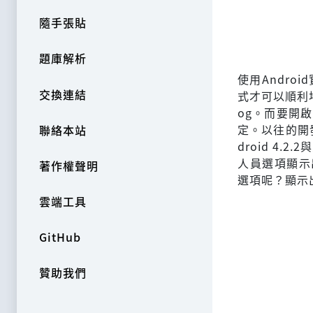
隨手張貼
題庫解析
使用Androi
交換連結
式才可以順利地
og。而要開
定。以往的開
聯絡本站
droid 4
人員選項顯示出
著作權聲明
選項呢？顯示
雲端工具
GitHub
贊助我們