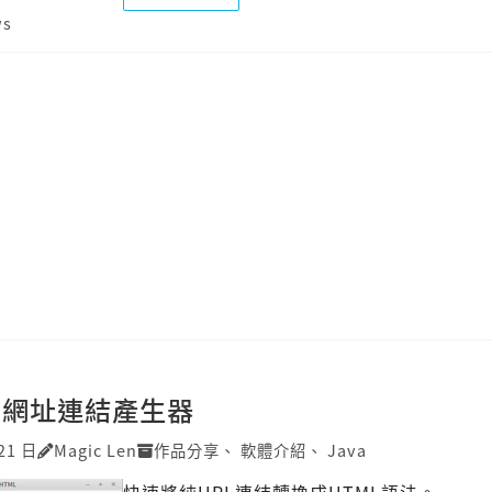
ws
RL網址連結產生器
21 日
Magic Len
作品分享
、
軟體介紹
、
Java