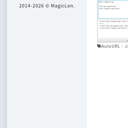
2014-2026 © MagicLen.
AutoURL
、
J