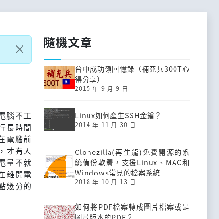
隨機文章
台中成功嶺回憶錄（補充兵300T心
得分享）
2015 年 9 月 9 日
電腦不工
Linux如何產生SSH金鑰？
2014 年 11 月 30 日
行長時間
在電腦前
，才有人
Clonezilla(再生龍)免費開源的系
電量不就
統備份軟體，支援Linux、MAC和
Windows常見的檔案系統
在離開電
2018 年 10 月 13 日
點幾分的
如何將PDF檔案轉成圖片檔案或是
圖片版本的PDF？