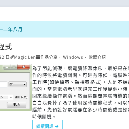
一二年八月
程式
22 日
Magic Len
作品分享
、
Windows
、
軟體介紹
為了節能減碳，讓電腦降溫休息，最好是在
作的時候將電腦關閉。可是有時候，電腦進
工作時(如傳檔案、轉檔案格式)，人是不顧
面的，常常電腦老早就跑完工作後幾個小時
回來繼續操作電腦。然而這期間電腦待機的
白白浪費掉了嗎？使用定時關機程式，可以
腦前，先預設好電腦要在多少時間後或是幾
時候關機。
繼續閱讀