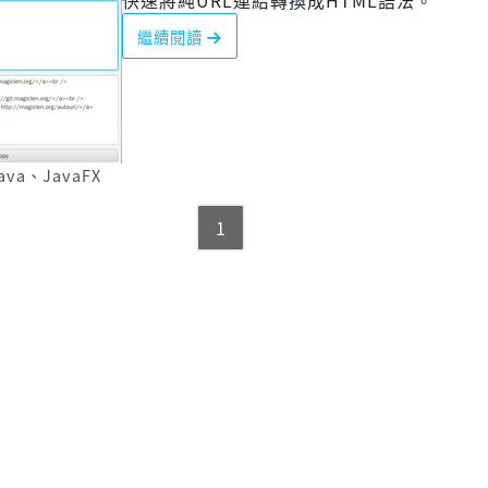
快速將純URL連結轉換成HTML語法。
繼續閱讀
ava
、
JavaFX
1