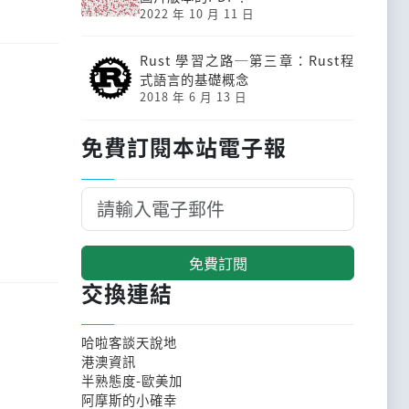
2022 年 10 月 11 日
Rust 學習之路─第三章：Rust程
式語言的基礎概念
2018 年 6 月 13 日
免費訂閱本站電子報
免費訂閱
交換連結
哈啦客談天說地
港澳資訊
半熟態度-歐美加
阿摩斯的小確幸