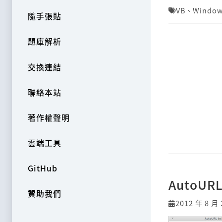
VB
、
Windo
隨手張貼
題庫解析
交換連結
聯絡本站
著作權聲明
雲端工具
GitHub
AutoU
贊助我們
2012 年 8 月 