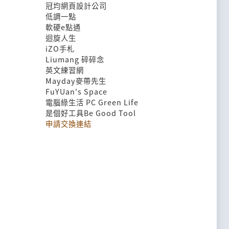
冠均網頁設計公司
低調一點
軟硬e點通
迴旋人生
iZO手札
Liumang 碎碎念
英文練習網
Mayday麥帶先生
FuYUan's Space
電腦綠生活 PC Green Life
是個好工具Be Good Tool
申請交換連結