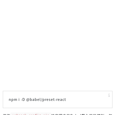
npm i -D @babel/preset-react