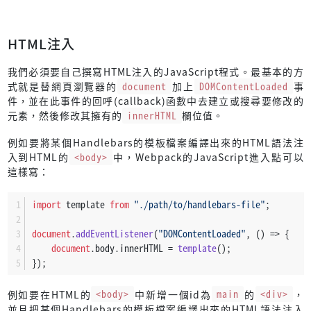
HTML注入
我們必須要自己撰寫HTML注入的JavaScript程式。最基本的方
式就是替網頁瀏覽器的
document
加上
DOMContentLoaded
事
件，並在此事件的回呼(callback)函數中去建立或搜尋要修改的
元素，然後修改其擁有的
innerHTML
欄位值。
例如要將某個Handlebars的模板檔案編譯出來的HTML語法注
入到HTML的
<body>
中，Webpack的JavaScript進入點可以
這樣寫：
import
 template 
from
"./path/to/handlebars-file"
;
document
.
addEventListener
(
"DOMContentLoaded"
, 
() =>
 {
document
.
body
.
innerHTML
 = 
template
();
});
例如要在HTML的
<body>
中新增一個id為
main
的
<div>
，
並且把某個Handlebars的模板檔案編譯出來的HTML語法注入