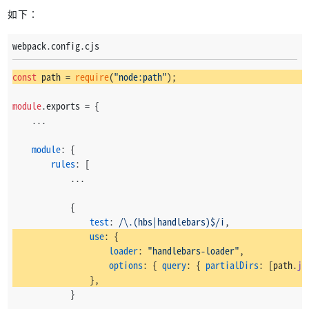
如下：
webpack.config.cjs
const
 path = 
require
(
"node:path"
);
module
.
exports
 = {
    ...
module
: {
rules
: [
            ...
            {
test
: 
/\.(hbs|handlebars)$/i
,
use
: {
loader
: 
"handlebars-loader"
,
options
: { 
query
: { 
partialDirs
: [path.
jo
                },
            }