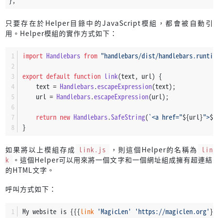
};
只要存在於Helper目錄中的JavaScript模組，都會被自動引
用。Helper模組的實作方式如下：
import
Handlebars
from
"handlebars/dist/handlebars.runtim
export
default
function
link
(
text, url
) {
    text = 
Handlebars
.
escapeExpression
(text);
    url = 
Handlebars
.
escapeExpression
(url);
return
new
Handlebars
.
SafeString
(
`<a href="
${url}
">
${
}
如果將以上模組存成
link.js
，則這個Helper的名稱為
lin
k
。這個Helper可以用來將一個文字和一個網址組成擁有超連結
的HTML文字。
呼叫方式如下：
My website is {{{
link
'MagicLen'
'https://magiclen.org'
}}