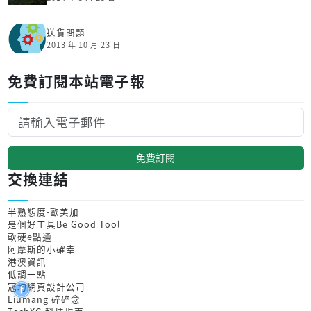
送貨問題
2013 年 10 月 23 日
免費訂閱本站電子報
免費訂閱
交換連結
半熟態度-歐美加
是個好工具Be Good Tool
軟硬e點通
阿摩斯的小確幸
港澳資訊
低調一點
冠均網頁設計公司
Liumang 碎碎念