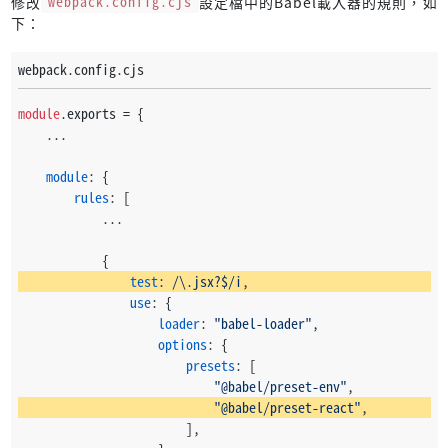
修改
webpack.config.cjs
設定檔中的Babel載入器的規則，如
下：
webpack.config.cjs
module
.
exports
 = {
    ...
module
: {
rules
: [
            ...
            {
test
: 
/\.jsx?$/i
,
use
: {
loader
: 
"babel-loader"
,
options
: {
presets
: [
"@babel/preset-env"
,
"@babel/preset-react"
,
                        ],