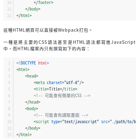
</
footer
>
</
body
>
</
html
>
這種HTML網頁可以直接被Webpack打包。
一種是將主要的CSS語法甚至是HTML語法都寫進JavaScript
中，而HTML檔案內只有撰寫如下的內容：
<!DOCTYPE 
html
>
<
html
>
<
head
>
<
meta
charset
=
"utf-8"
/>
<
title
>
Title
</
title
>
<!-- 可能會有簡單的CSS -->
</
head
>
<
body
>
<!-- 可能會有讀取畫面 -->
<
script
type
=
"text/javascript"
src
=
"./path/to/bu
</
body
>
</
html
>