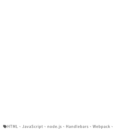
HTML
、
JavaScript
、
node.js
、
Handlebars
、
Webpack
、