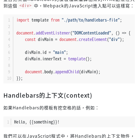
到這個
<div>
中，Webpack的JavaScript進入點可以這樣寫：
import
 template 
from
"./path/to/handlebars-file"
;
document
.
addEventListener
(
"DOMContentLoaded"
, 
() =>
 {
const
 divMain = 
document
.
createElement
(
"div"
);
    divMain.
id
 = 
"main"
;
    divMain.
innerText
 = 
template
();
document
.
body
.
appendChild
(divMain);
});
Handlebars的上下文(context)
如果Handlebars的模板有挖空格的話，例如：
Hello, {{something}}!
我們可以在JavaScript程式中，將Handlebars的上下文物件，