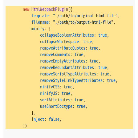
new
HtmlWebpackPlugin
({
template
: 
"./path/to/original-html-file"
,
filename
: 
"./path/to/output-html-file"
,
minify
: {
collapseBooleanAttributes
: 
true
,
collapseWhitespace
: 
true
,
removeAttributeQuotes
: 
true
,
removeComments
: 
true
,
removeEmptyAttributes
: 
true
,
removeRedundantAttributes
: 
true
,
removeScriptTypeAttributes
: 
true
,
removeStyleLinkTypeAttributes
: 
true
,
minifyCSS
: 
true
,
minifyJS
: 
true
,
sortAttributes
: 
true
,
useShortDoctype
: 
true
,
            },
inject
: 
false
,
        })