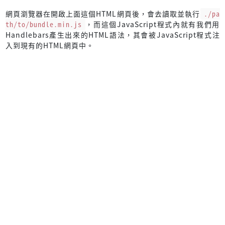
網頁瀏覽器在開啟上面這個HTML網頁後，會去讀取並執行
./pa
th/to/bundle.min.js
，而這個JavaScript程式內就有我們用
Handlebars產生出來的HTML語法，其會被JavaScript程式注
入到現有的HTML網頁中。