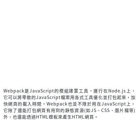
Webpack是JavaScript的模組建置工具，運行在Node.js上，
它可以將零散的JavaScript檔案用各式工具優化並打包起來，加
快網頁的載入時間。Webpack也並不限於用在JavaScript上，
它除了還能打包網頁有用到的靜態資源(如JS、CSS、圖片檔等)
外，也還能透過HTML模板來產生HTML網頁。