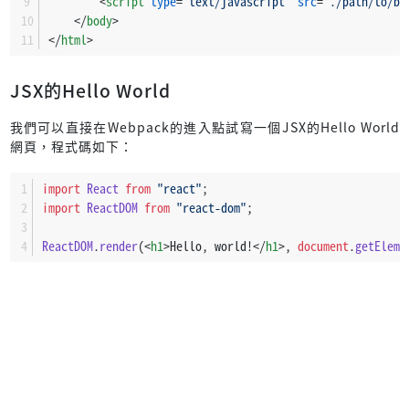
<
script
type
=
"text/javascript"
src
=
"./path/to/bu
</
body
>
</
html
>
JSX的Hello World
我們可以直接在Webpack的進入點試寫一個JSX的Hello World
網頁，程式碼如下：
import
React
from
"react"
;
import
ReactDOM
from
"react-dom"
;
ReactDOM
.
render
(
<
h1
>
Hello, world!
</
h1
>
, 
document
.
getEleme