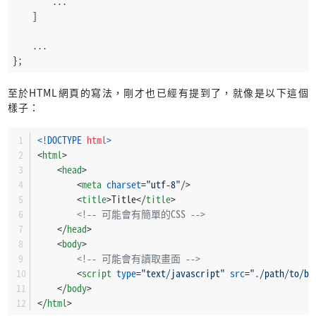
        ...
    ]
    ...
};
至於HTML網頁的寫法，剛才也已經有提到了，就像是以下這個
樣子：
<!DOCTYPE 
html
>
<
html
>
<
head
>
<
meta
charset
=
"utf-8"
/>
<
title
>
Title
</
title
>
<!-- 可能會有簡單的CSS -->
</
head
>
<
body
>
<!-- 可能會有讀取畫面 -->
<
script
type
=
"text/javascript"
src
=
"./path/to/bu
</
body
>
</
html
>