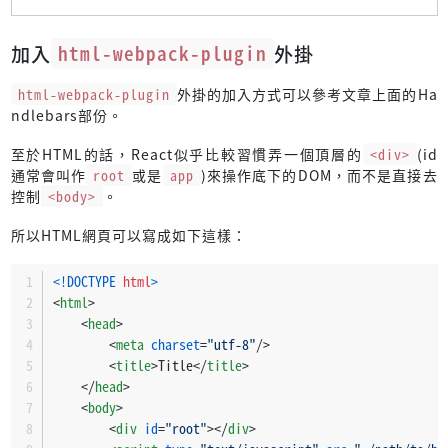
加入
html-webpack-plugin
外掛
html-webpack-plugin
外掛的加入方式可以參考文章上面的Ha
ndlebars部份。
至於HTML的話，React似乎比較習慣弄一個頂層的
<div>
(id
通常會叫作
root
或是
app
)來操作底下的DOM，而不是直接去
控制
<body>
。
所以HTML網頁可以寫成如下這樣：
<!DOCTYPE 
html
>
<
html
>
<
head
>
<
meta
charset
=
"utf-8"
/>
<
title
>
Title
</
title
>
</
head
>
<
body
>
<
div
id
=
"root"
>
</
div
>