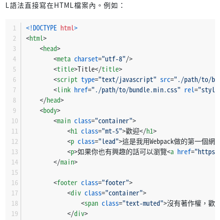
L語法直接寫在HTML檔案內。例如：
<!DOCTYPE 
html
>
<
html
>
<
head
>
<
meta
charset
=
"utf-8"
/>
<
title
>
Title
</
title
>
<
script
type
=
"text/javascript"
src
=
"./path/to/bu
<
link
href
=
"./path/to/bundle.min.css"
rel
=
"style
</
head
>
<
body
>
<
main
class
=
"container"
>
<
h1
class
=
"mt-5"
>
歡迎
</
h1
>
<
p
class
=
"lead"
>
這是我用Webpack做的第一個網
<
p
>
如果你也有興趣的話可以瀏覽
<
a
href
=
"https:
</
main
>
<
footer
class
=
"footer"
>
<
div
class
=
"container"
>
<
span
class
=
"text-muted"
>
沒有著作權，歡
</
div
>