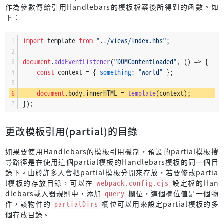
作為參數傳給引用Handlebars的模板檔案後所得到的函數。如
下：
import
 template 
from
"../views/index.hbs"
;
document
.
addEventListener
(
"DOMContentLoaded"
, 
() =>
 {
const
 context = { 
something
: 
"world"
 };
document
.
body
.
innerHTML
 = 
template
(context);
});
更改模板引用(partial)的目錄
如果要使用Handlebars的模板引用機制，預設的partial模板搜
尋路徑是在使用這個partial模板的Handlebars模板的同一個目
錄下。由於許多人會把partial模板分開來存放，若要修改partia
l模板的存放目錄，可以在
webpack.config.cjs
設定檔的Han
dlebars載入器規則中，添加
query
欄位，這個欄位值是一個物
件，該物件的
partialDirs
欄位可以用來設定partial模板的多
個存放目錄。