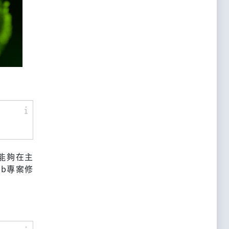
組)能夠在主
ub專案修