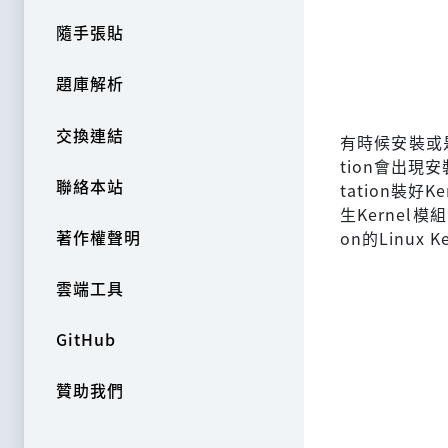
隨手張貼
題庫解析
交換連結
有時候安裝或是升
tion會出現
聯絡本站
tation裝好
生Kernel
著作權聲明
on的Linux
雲端工具
GitHub
贊助我們