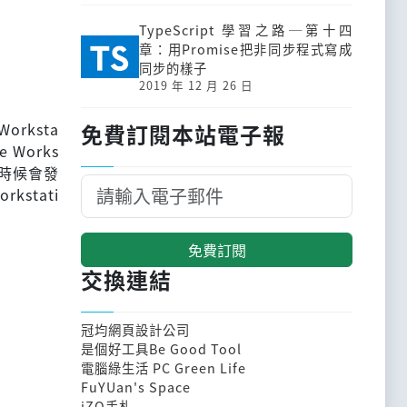
TypeScript 學習之路─第十四
章：用Promise把非同步程式寫成
同步的樣子
2019 年 12 月 26 日
orksta
免費訂閱本站電子報
Works
是有時候會發
stati
免費訂閱
交換連結
冠均網頁設計公司
是個好工具Be Good Tool
電腦綠生活 PC Green Life
FuYUan's Space
iZO手札