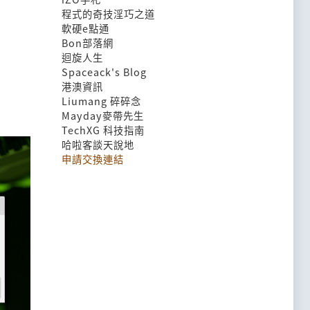
程式的奇技淫巧之道
軟硬e點通
Bon部落網
迴旋人生
Spaceack's Blog
港澳資訊
Liumang 碎碎念
Mayday麥帶先生
TechXG 科技指南
哈啦客談天說地
申請交換連結