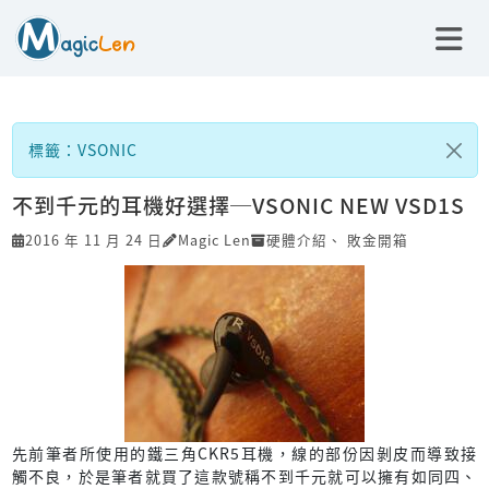
標籤：VSONIC
不到千元的耳機好選擇─VSONIC NEW VSD1S
2016 年 11 月 24 日
Magic Len
硬體介紹
、
敗金開箱
先前筆者所使用的鐵三角CKR5耳機，線的部份因剝皮而導致接
觸不良，於是筆者就買了這款號稱不到千元就可以擁有如同四、