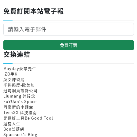
免費訂閱本站電子報
免費訂閱
交換連結
Mayday麥帶先生
iZO手札
英文練習網
半熟態度-歐美加
冠均網頁設計公司
Liumang 碎碎念
FuYUan's Space
阿摩斯的小確幸
TechXG 科技指南
是個好工具Be Good Tool
迴旋人生
Bon部落網
Spaceack's Blog