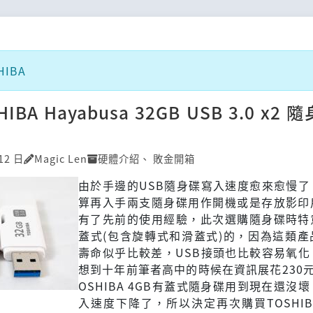
IBA
IBA Hayabusa 32GB USB 3.0 x2
12 日
Magic Len
硬體介紹
、
敗金開箱
由於手邊的USB隨身碟寫入速度愈來愈慢了
算再入手兩支隨身碟用作開機或是存放影印
有了先前的使用經驗，此次選購隨身碟時特
蓋式(包含旋轉式和滑蓋式)的，因為這類產
壽命似乎比較差，USB接頭也比較容易氧化
想到十年前筆者高中的時候在資訊展花230
OSHIBA 4GB有蓋式隨身碟用到現在還沒
入速度下降了，所以決定再次購買TOSHI