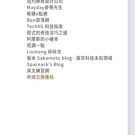
冠均網頁設計公司
Mayday麥帶先生
軟硬e點通
Bon部落網
TechXG 科技指南
程式的奇技淫巧之道
阿摩斯的小確幸
低調一點
Liumang 碎碎念
坂本 Sakamoto.blog - 探究科技未知領域
Spaceack's Blog
英文練習網
申請交換連結