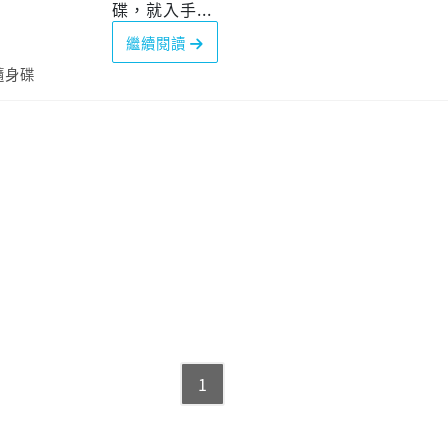
碟，就入手...
繼續閱讀
隨身碟
1