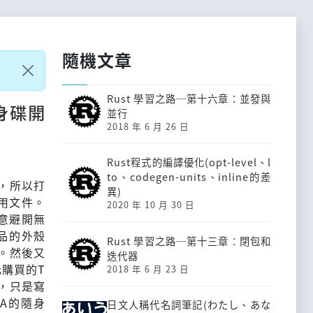
隨機文章
Rust 學習之路─第十六章：並發與
 隨身碟開
並行
2018 年 6 月 26 日
Rust程式的編譯優化(opt-level、l
to、codegen-units、inline的差
，所以打
異)
用文件。
2020 年 10 月 30 日
意避開無
品的外殼
Rust 學習之路─第十三章：閉包和
。然後又
迭代器
元購買的T
2018 年 6 月 23 日
壞，只是寫
BA的隨身
日文人稱代名詞筆記(わたし、あな