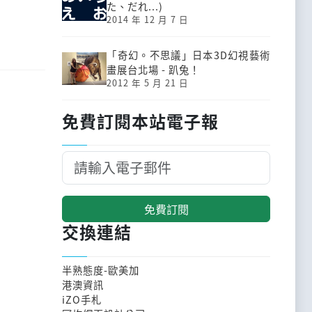
た、だれ...)
2014 年 12 月 7 日
「奇幻。不思議」日本3D幻視藝術
畫展台北場 - 趴兔！
2012 年 5 月 21 日
免費訂閱本站電子報
免費訂閱
交換連結
半熟態度-歐美加
港澳資訊
iZO手札