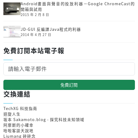
Android畫面與聲音的投放利器－Google ChromeCast的
開箱與試用
2015 年 2 月 8 日
JD-GUI 反編譯Java程式的利器
2014 年 4 月 27 日
免費訂閱本站電子報
免費訂閱
交換連結
TechXG 科技指南
迴旋人生
坂本 Sakamoto.blog - 探究科技未知領域
阿摩斯的小確幸
哈啦客談天說地
Liumang 碎碎念