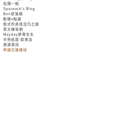
低調一點
Spaceack's Blog
Bon部落網
軟硬e點通
程式的奇技淫巧之道
英文練習網
Mayday麥帶先生
半熟態度-歐美加
港澳資訊
申請交換連結