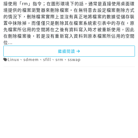
接使用「rm」指令；在圖形環境下的話，通常是直接使用桌面環
境提供的檔案瀏覽器來刪除檔案。在無特意去設定檔案刪除方式
的情況下，刪除檔案實際上並沒有真正地將檔案的數據從儲存裝
置中抹除掉，而僅僅只是刪除其在檔案系統索引表中的存在，原
先檔案所佔用的空間將在之後有資料寫入時才被重新使用，因此
在刪除檔案後，若是沒有重新寫入資料到原本檔案所佔用的空間
位...
繼續閱讀
Linux
、
sdmem
、
sfill
、
srm
、
sswap