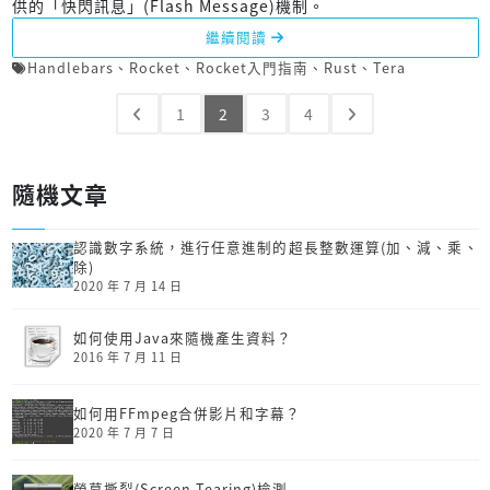
供的「快閃訊息」(Flash Message)機制。
繼續閱讀
Handlebars
、
Rocket
、
Rocket入門指南
、
Rust
、
Tera
1
2
3
4
隨機文章
認識數字系統，進行任意進制的超長整數運算(加、減、乘、
除)
2020 年 7 月 14 日
如何使用Java來隨機產生資料？
2016 年 7 月 11 日
如何用FFmpeg合併影片和字幕？
2020 年 7 月 7 日
螢幕撕裂(Screen Tearing)檢測