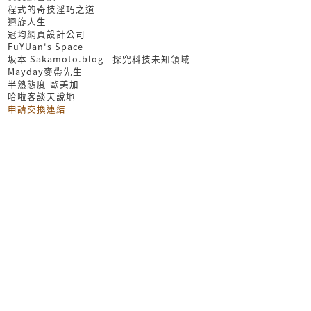
程式的奇技淫巧之道
迴旋人生
冠均網頁設計公司
FuYUan's Space
坂本 Sakamoto.blog - 探究科技未知領域
Mayday麥帶先生
半熟態度-歐美加
哈啦客談天說地
申請交換連結