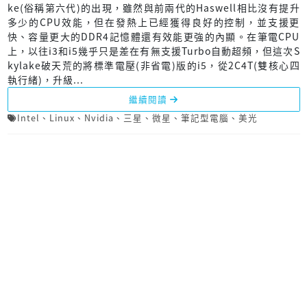
ke(俗稱第六代)的出現，雖然與前兩代的Haswell相比沒有提升
多少的CPU效能，但在發熱上已經獲得良好的控制，並支援更
快、容量更大的DDR4記憶體還有效能更強的內顯。在筆電CPU
上，以往i3和i5幾乎只是差在有無支援Turbo自動超頻，但這次S
kylake破天荒的將標準電壓(非省電)版的i5，從2C4T(雙核心四
執行緒)，升級...
繼續閱讀
Intel
、
Linux
、
Nvidia
、
三星
、
微星
、
筆記型電腦
、
美光