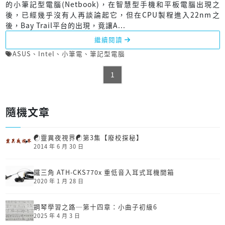
的小筆記型電腦(Netbook)，在智慧型手機和平板電腦出現之
後，已經幾乎沒有人再談論起它，但在CPU製程進入22nm之
後，Bay Trail平台的出現，竟讓A...
繼續閱讀
ASUS
、
Intel
、
小筆電
、
筆記型電腦
1
隨機文章
☯靈異夜視界☯第3集【廢校探秘】
2014 年 6 月 30 日
鐵三角 ATH-CKS770x 重低音入耳式耳機開箱
2020 年 1 月 28 日
鋼琴學習之路─第十四章：小曲子初級6
2025 年 4 月 3 日