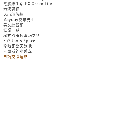
電腦綠生活 PC Green Life
港澳資訊
Bon部落網
Mayday麥帶先生
英文練習網
低調一點
程式的奇技淫巧之道
FuYUan's Space
哈啦客談天說地
阿摩斯的小確幸
申請交換連結