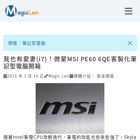
標籤：筆記型電腦
我也有愛妻(i7)！微星MSI PE60 6QE客製化筆
記型電腦開箱
2016 年 1 月 16 日
Magic Len
硬體介紹
、
敗金開箱
隨著Intel筆電CPU改朝換代，筆電的效能也愈來愈強了，Skyla