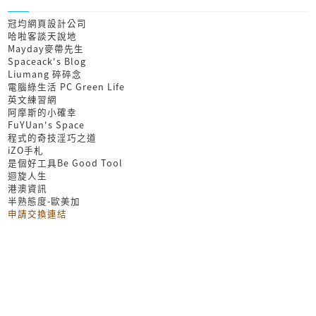
冠均網頁設計公司
哈啦客談天說地
Mayday麥帶先生
Spaceack's Blog
Liumang 碎碎念
電腦綠生活 PC Green Life
英文練習網
阿摩斯的小確幸
FuYUan's Space
程式的奇技淫巧之道
iZO手札
是個好工具Be Good Tool
迴旋人生
港澳資訊
半熟態度-歐美加
申請交換連結