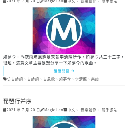
2021 年 7 月 20 日
Magic Len
中文
、
音樂創作
、
隨手張貼
如夢令‧昨夜雨疏風驟是宋朝李清照所作。如夢令共三十三字，
很短。這篇文章主要是想分享一下如夢令的歌曲。
繼續閱讀
仿古詩詞
、
古詩詞
、
古風歌
、
如夢令
、
李清照
、
樂譜
琵琶行并序
2021 年 7 月 20 日
Magic Len
中文
、
音樂創作
、
隨手張貼