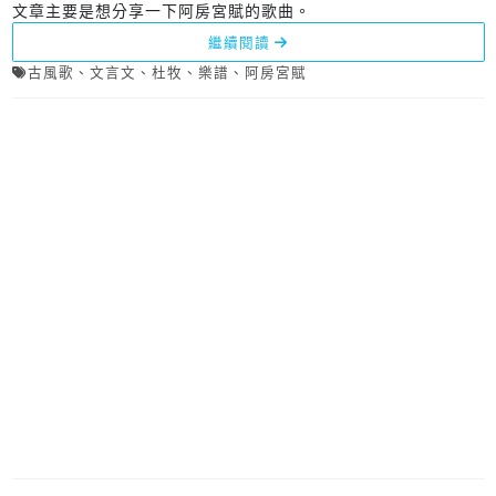
文章主要是想分享一下阿房宮賦的歌曲。
繼續閱讀
古風歌
、
文言文
、
杜牧
、
樂譜
、
阿房宮賦