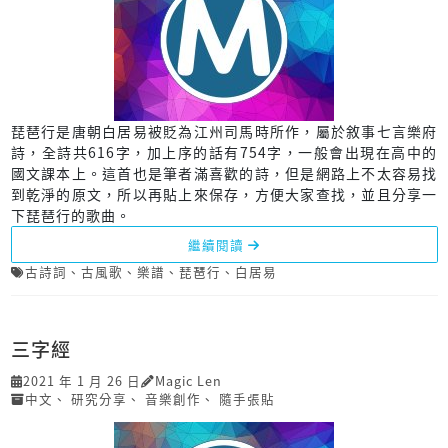
琵琶行是唐朝白居易被貶為江州司馬時所作，屬於敘事七言樂府
詩，全詩共616字，加上序的話有754字，一般會出現在高中的
國文課本上。這首也是筆者滿喜歡的詩，但是網路上不太容易找
到乾淨的原文，所以再貼上來保存，方便大家查找，並且分享一
下琵琶行的歌曲。
繼續閱讀
古詩詞
、
古風歌
、
樂譜
、
琵琶行
、
白居易
三字經
2021 年 1 月 26 日
Magic Len
中文
、
研究分享
、
音樂創作
、
隨手張貼