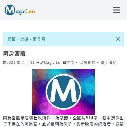
標籤：樂譜 - 第 5 頁
阿房宮賦
2021 年 7 月 21 日
Magic Len
中文
、
音樂創作
、
隨手張貼
阿房宮賦是唐朝杜牧所作，為賦體，全賦共514字，賦中想像出
了不存在的阿房宮，並以秦朝為例子，警示晚唐的統治者。這篇