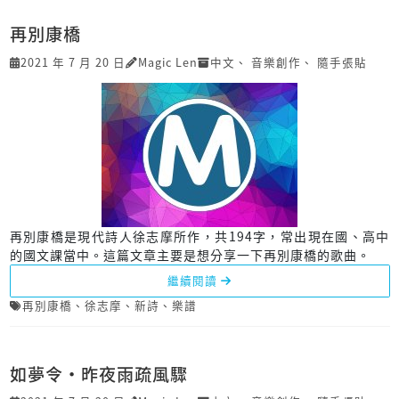
再別康橋
2021 年 7 月 20 日
Magic Len
中文
、
音樂創作
、
隨手張貼
再別康橋是現代詩人徐志摩所作，共194字，常出現在國、高中
的國文課當中。這篇文章主要是想分享一下再別康橋的歌曲。
繼續閱讀
再別康橋
、
徐志摩
、
新詩
、
樂譜
如夢令‧昨夜雨疏風驟