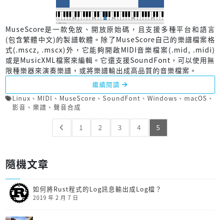
MuseScore是一款免放、開放原始碼，且支援多種平台和語言
(包含繁體中文)的製譜軟體。除了MuseScore自己的樂譜檔案格
式(.mscz, .mscx)外，它能夠開啟MIDI音樂檔案(.mid, .midi)
或是MusicXML檔案來編輯。它還支援SoundFont，可以使用無
限種樂器來演奏樂譜，或將樂譜輸出成高品質的音樂檔案。
繼續閱讀
Linux
、
MIDI
、
MuseScore
、
SoundFont
、
Windows
、
macOS
、
影音
、
樂譜
、
聲音合成
1
2
3
4
5
隨機文章
如何將Rust程式的Log訊息輸出成Log檔？
2019 年 2 月 7 日