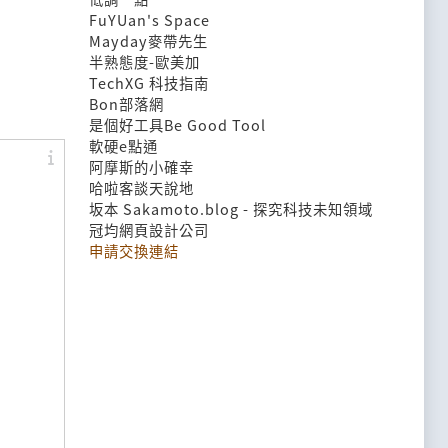
FuYUan's Space
Mayday麥帶先生
半熟態度-歐美加
TechXG 科技指南
Bon部落網
是個好工具Be Good Tool
軟硬e點通
阿摩斯的小確幸
哈啦客談天說地
坂本 Sakamoto.blog - 探究科技未知領域
冠均網頁設計公司
申請交換連結