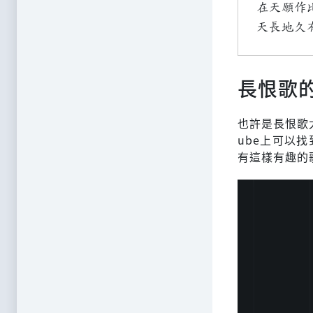
在天願作
天長地久
長恨歌
也許是長恨歌
ube上可以
有這樣有趣的