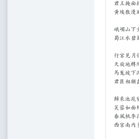
君王掩面
黃埃散漫
峨嵋山下
蜀江水碧
行宮見月
天旋地轉
馬嵬坡下
君臣相顧
歸來池苑
芙蓉如面
春風桃李
西宮南內