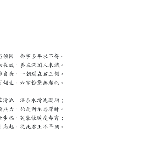
思傾國，御宇多年求不得。
初長成，養在深閨人未識。
難自棄，一朝選在君王側。
百媚生，六宮粉黛無顏色。
華清池，溫泉水滑洗凝脂；
嬌無力，始是新承恩澤時。
金步搖，芙蓉帳暖度春宵；
日高起，從此君王不早朝。