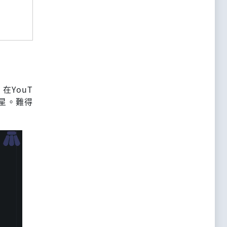
YouT
星。難得