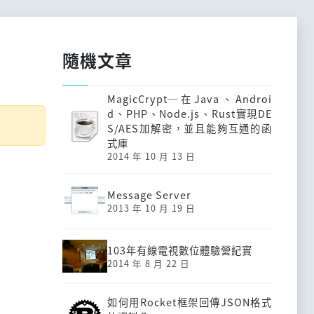
隨機文章
MagicCrypt─在Java、Androi
d、PHP、Node.js、Rust實現DE
S/AES加解密，並且能夠互通的函
式庫
2014 年 10 月 13 日
Message Server
2013 年 10 月 19 日
103年有線電視數位體驗營紀實
2014 年 8 月 22 日
如何用Rocket框架回傳JSON格式