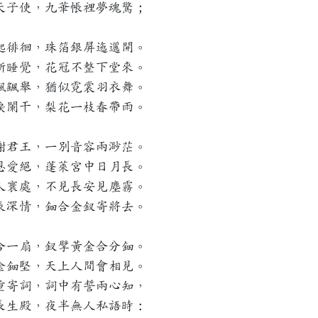
天子使，九華帳裡夢魂驚；
起徘徊，珠箔銀屏迤邐開。
新睡覺，花冠不整下堂來。
飄颻舉，猶似霓裳羽衣舞。
淚闌干，梨花一枝春帶雨。
謝君王，一別音容兩渺茫。
恩愛絕，蓬萊宮中日月長。
人寰處，不見長安見塵霧。
表深情，鈿合金釵寄將去。
合一扇，釵擘黃金合分鈿。
金鈿堅，天上人間會相見。
重寄詞，詞中有誓兩心知，
長生殿，夜半無人私語時：