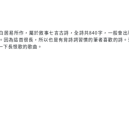
白居易所作，屬於敘事七言古詩，全詩共840字，一般會出
。因為這首很長，所以也是有背詩詞習慣的筆者喜歡的詩。
一下長恨歌的歌曲。