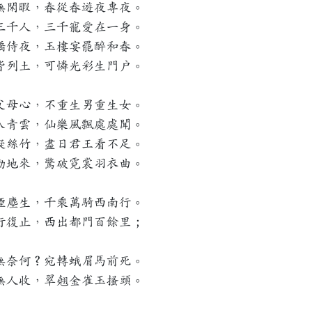
無閑暇，春從春遊夜專夜。
三千人，三千寵愛在一身。
嬌侍夜，玉樓宴罷醉和春。
皆列土，可憐光彩生門戶。
父母心，不重生男重生女。
入青雲，仙樂風飄處處聞。
凝絲竹，盡日君王看不足。
動地來，驚破霓裳羽衣曲。
煙塵生，千乘萬騎西南行。
行復止，西出都門百餘里；
無奈何？宛轉蛾眉馬前死。
無人收，翠翹金雀玉搔頭。