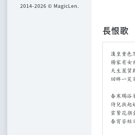
2014-2026 © MagicLen.
長恨歌
漢皇重色
楊家有女
天生麗質
回眸一笑
春寒賜浴
侍兒扶起
雲鬢花顏
春宵苦短