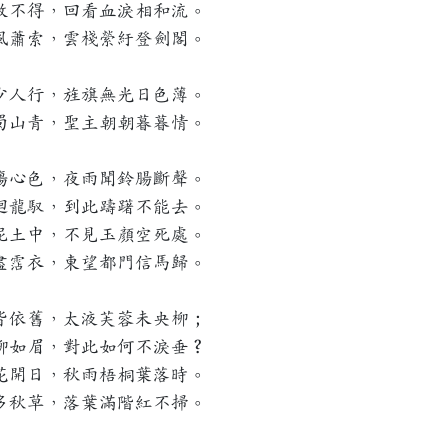
救不得，回看血淚相和流。
風蕭索，雲棧縈紆登劍閣。
少人行，旌旗無光日色薄。
蜀山青，聖主朝朝暮暮情。
傷心色，夜雨聞鈴腸斷聲。
迴龍馭，到此躊躇不能去。
泥土中，不見玉顏空死處。
盡霑衣，東望都門信馬歸。
皆依舊，太液芙蓉未央柳；
柳如眉，對此如何不淚垂？
花開日，秋雨梧桐葉落時。
多秋草，落葉滿階紅不掃。