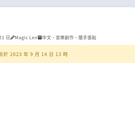
21 日
Magic Len
中文
、
音樂創作
、
隨手張貼
新於
2023 年 9 月 14 日 13 時