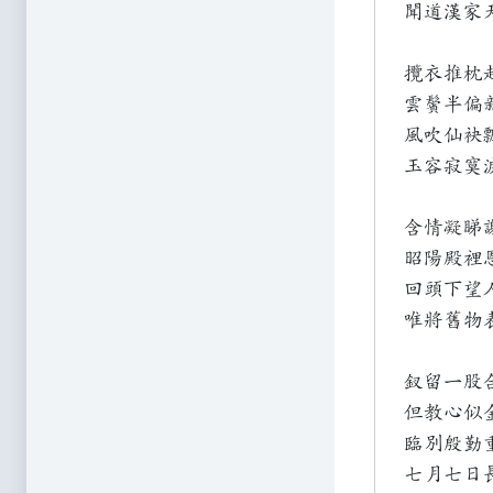
聞道漢家
攬衣推枕
雲鬢半偏
風吹仙袂
玉容寂寞
含情凝睇
昭陽殿裡
回頭下望
唯將舊物
釵留一股
但教心似
臨別殷勤
七月七日