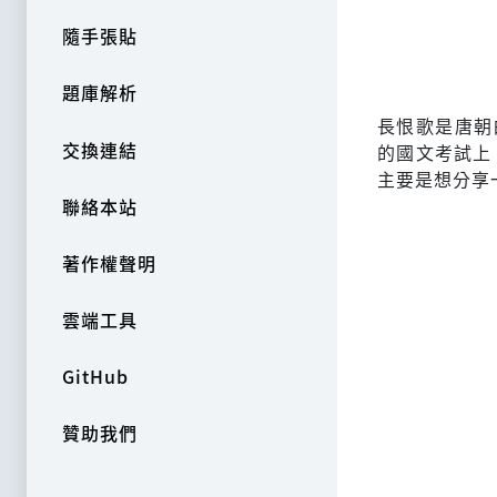
隨手張貼
題庫解析
長恨歌是唐朝
交換連結
的國文考試上
主要是想分享
聯絡本站
著作權聲明
雲端工具
GitHub
贊助我們