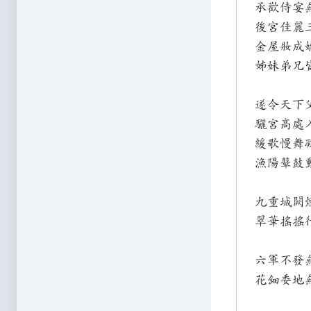
承歡侍宴
後宮佳麗
金屋妝成
姊妹弟兄
遂令天下
驪宮高處
緩歌慢舞
漁陽鼙鼓
九重城闕
翠華搖搖
六軍不發
花鈿委地