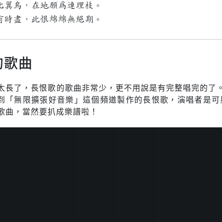
比翼鳥，在地願為連理枝。
有時盡，此恨綿綿無絕期。
的歌曲
太長了，長恨歌的歌曲非常少，更不用說是有完整唱完的了。在
找到「無限擴張好音樂」這個頻道製作的長恨歌，演唱者是可
歌曲，當然要扒成樂譜啦！