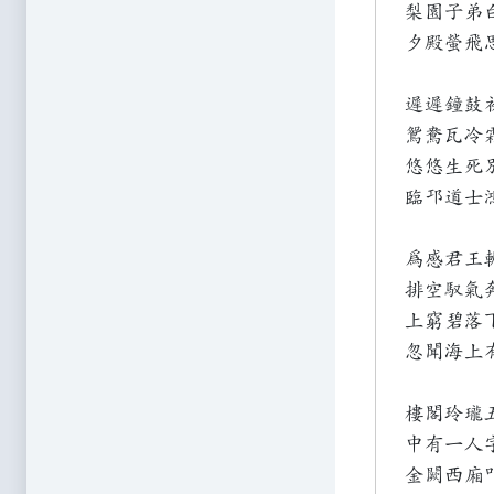
梨園子弟
夕殿螢飛
遲遲鐘鼓
鴛鴦瓦冷
悠悠生死
臨邛道士
為感君王
排空馭氣
上窮碧落
忽聞海上
樓閣玲瓏
中有一人
金闕西廂