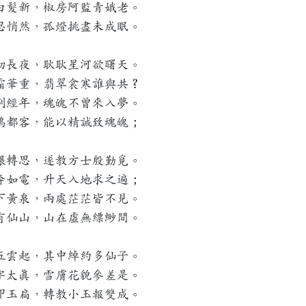
白髮新，椒房阿監青娥老。
思悄然，孤燈挑盡未成眠。
初長夜，耿耿星河欲曙天。
霜華重，翡翠衾寒誰與共？
別經年，魂魄不曾來入夢。
鴻都客，能以精誠致魂魄；
輾轉思，遂教方士殷勤覓。
奔如電，升天入地求之遍；
下黃泉，兩處茫茫皆不見。
有仙山，山在虛無縹緲間。
五雲起，其中綽約多仙子。
字太真，雪膚花貌參差是。
叩玉扃，轉教小玉報雙成。