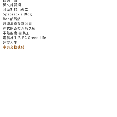
英文練習網
阿摩斯的小確幸
Spaceack's Blog
Bon部落網
冠均網頁設計公司
程式的奇技淫巧之道
半熟態度-歐美加
電腦綠生活 PC Green Life
迴旋人生
申請交換連結