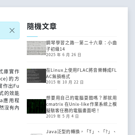
隨機文章
鋼琴學習之路─第二十六章：小曲
子初級14
2025 年 6 月 26 日
在Linux上使用FLAC將音樂轉成FL
函式庫實作
AC無損格式
face)的方
2015 年 10 月 22 日
實作出Fu
用程式的效能
想要用自己的電腦耍酷嗎？那就用
va應用程
cmatrix 在Unix-like作業系統上模
居然沒有內
擬駭客任務的電腦畫面吧！
2019 年 5 月 4 日
Java泛型的轉換，「T」、「?」、