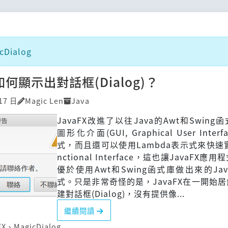
Dialog
 如何顯示出對話框(Dialog)？
17 日
Magic Len
Java
JavaFX改進了以往Java的Awt和Swing
圖形化介面(GUI, Graphical User Inter
式，而且還可以使用Lambda表示式來快速
nctional Interface，這也讓JavaFX應
優於使用Awt和Swing函式庫做出來的Ja
式。只是非常奇怪的是，JavaFX在一開始
建對話框(Dialog)，沒有提供像...
繼續閱讀
FX
、
MagicDialog