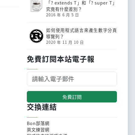
「? extends T」和「? super T」
究竟有什麼差別？
2016 年 6 月 5 日
如何使用程式語言來產生數字分頁
導覽列？
2020 年 11 月 10 日
免費訂閱本站電子報
免費訂閱
交換連結
Bon部落網
英文練習網