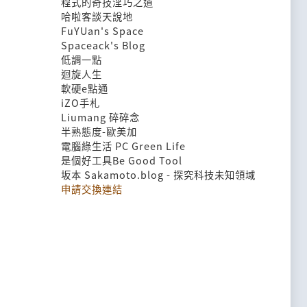
程式的奇技淫巧之道
哈啦客談天說地
FuYUan's Space
Spaceack's Blog
低調一點
迴旋人生
軟硬e點通
iZO手札
Liumang 碎碎念
半熟態度-歐美加
電腦綠生活 PC Green Life
是個好工具Be Good Tool
坂本 Sakamoto.blog - 探究科技未知領域
申請交換連結