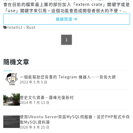
會在目前的檔案最上層的部份加入「extern crate」關鍵字或是
「use」關鍵字來引用。這個功能會造成開發者很大的不便，...
繼續閱讀
IntelliJ
、
Rust
1
隨機文章
一個能幫助您背書的 Telegram 機器人──背背大師
2022 年 5 月 5 日
歷史文化資產─霧峰光復新村
2014 年 7 月 13 日
使用Ubuntu Server架設MySQL伺服器，並於PHP程式中存
取MySQL資料庫
2020 年 8 月 25 日