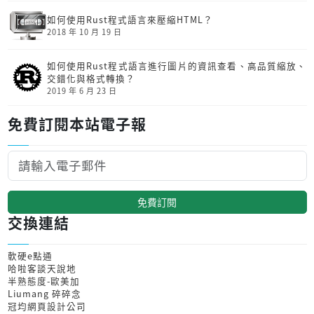
如何使用Rust程式語言來壓縮HTML？
2018 年 10 月 19 日
如何使用Rust程式語言進行圖片的資訊查看、高品質縮放、
交錯化與格式轉換？
2019 年 6 月 23 日
免費訂閱本站電子報
免費訂閱
交換連結
軟硬e點通
哈啦客談天說地
半熟態度-歐美加
Liumang 碎碎念
冠均網頁設計公司