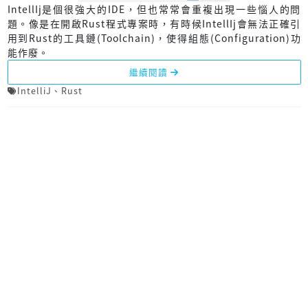
IntellIj是個很強大的IDE，但也常常會重複出現一些惱人的問
題。像是在開啟Rust程式專案時，有時候IntellIj會無法正確引
用到Rust的工具鏈(Toolchain)，使得組態(Configuration)功
能作廢。
繼續閱讀
IntelliJ
、
Rust