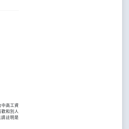
台中高工資
喜歡和別人
且請註明是