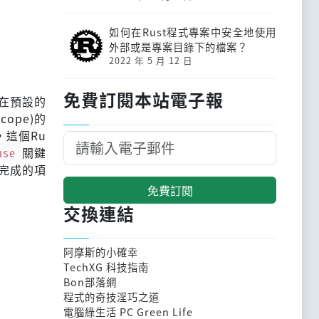
如何在Rust程式專案中安全地使用
外部或是專案目錄下的檔案？
2022 年 5 月 12 日
免費訂閱本站電子報
，在預設的
ope)的
，這個Ru
use
關鍵
完成的項
免費訂閱
交換連結
阿摩斯的小確幸
TechXG 科技指南
Bon部落網
程式的奇技淫巧之道
電腦綠生活 PC Green Life