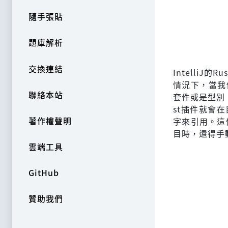
隨手張貼
題庫解析
交換連結
IntelliJ
情況下，當我們
聯絡本站
套件或是型別，
st插件就會
著作權聲明
字來引用。這
目時，還得手
雲端工具
GitHub
贊助我們