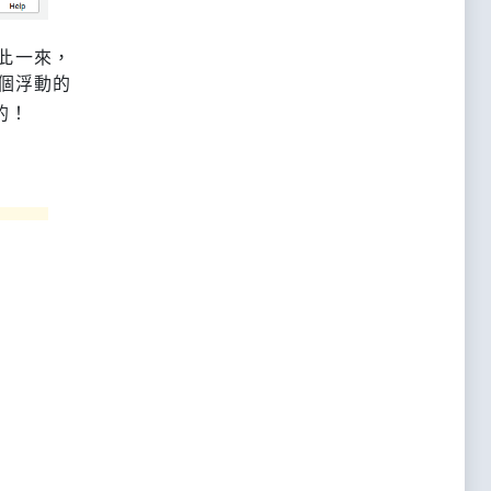
此一來，
個浮動的
的！