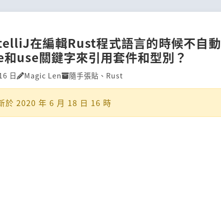
telliJ在編輯Rust程式語言的時候不自動
rate和use關鍵字來引用套件和型別？
16 日
Magic Len
隨手張貼
、
Rust
新於
2020 年 6 月 18 日 16 時