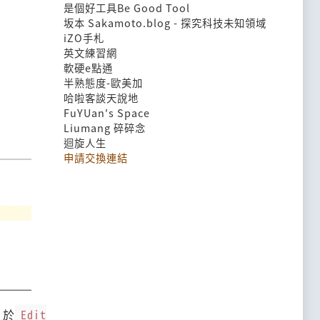
是個好工具Be Good Tool
坂本 Sakamoto.blog - 探究科技未知領域
iZO手札
英文練習網
軟硬e點通
半熟態度-歐美加
哈啦客談天說地
FuYUan's Space
Liumang 碎碎念
迴旋人生
申請交換連結
，於
Edit