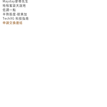
Mayday麥帶先生
哈啦客談天說地
低調一點
半熟態度-歐美加
TechXG 科技指南
申請交換連結