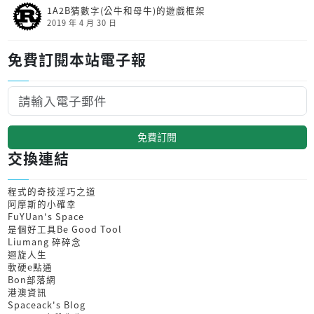
1A2B猜數字(公牛和母牛)的遊戲框架
2019 年 4 月 30 日
免費訂閱本站電子報
免費訂閱
交換連結
程式的奇技淫巧之道
阿摩斯的小確幸
FuYUan's Space
是個好工具Be Good Tool
Liumang 碎碎念
迴旋人生
軟硬e點通
Bon部落網
港澳資訊
Spaceack's Blog