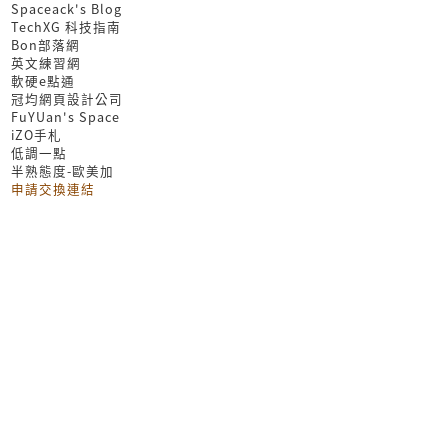
Spaceack's Blog
TechXG 科技指南
Bon部落網
英文練習網
軟硬e點通
冠均網頁設計公司
FuYUan's Space
iZO手札
低調一點
半熟態度-歐美加
申請交換連結