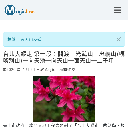
標籤：面天山步道
台北大縱走 第一段：關渡─光武山─忠義山(嘎
嘮別山)─向天池─向天山─面天山─二子坪
2020 年 7 月 24 日
Magic Len
徒步
臺北市政府工務局大地工程處規劃了「台北大縱走」的活動，規