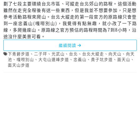
劃了七段主要環繞台北市區、可縱走台北郊山的路程。這個活動
雖然在走完全程後有送一些東西，但是我並不想要參加，只是想
參考活動路程來爬山。台北大縱走的第一段官方的原路線只會登
到一座忠義山(嘎嘮別山)，我覺得有點無趣，就小改了一下路
線，多爬幾座山。原路線之官方預估的路程時間為7到8小時，沿
途沒什麼美景可看。
繼續閱讀
下青礐步道
、
二子坪
、
光武山
、
台北
、
台北大縱走
、
向天山
、
向天
池
、
嘎嘮別山
、
大屯山連峰步道
、
忠義山
、
貴子坑步道
、
面天山
、
面天山步道