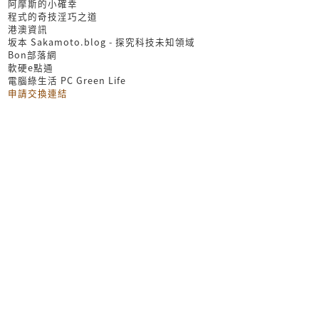
阿摩斯的小確幸
程式的奇技淫巧之道
港澳資訊
坂本 Sakamoto.blog - 探究科技未知領域
Bon部落網
軟硬e點通
電腦綠生活 PC Green Life
申請交換連結