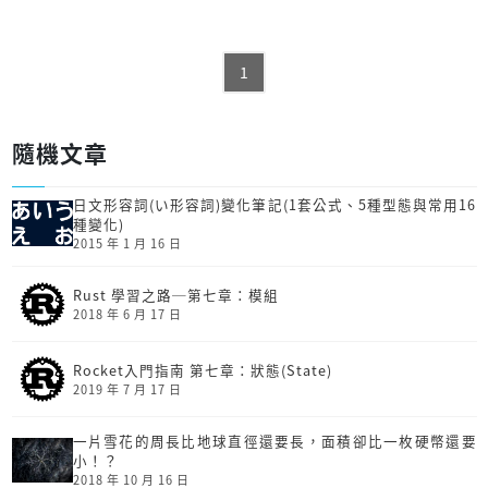
1
隨機文章
日文形容詞(い形容詞)變化筆記(1套公式、5種型態與常用16
種變化)
2015 年 1 月 16 日
Rust 學習之路─第七章：模組
2018 年 6 月 17 日
Rocket入門指南 第七章：狀態(State)
2019 年 7 月 17 日
一片雪花的周長比地球直徑還要長，面積卻比一枚硬幣還要
小！？
2018 年 10 月 16 日