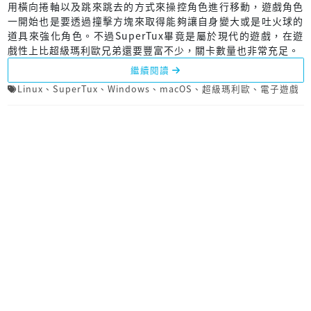
用橫向捲軸以及跳來跳去的方式來操控角色進行移動，遊戲角色
一開始也是要透過撞擊方塊來取得能夠讓自身變大或是吐火球的
道具來強化角色。不過SuperTux畢竟是屬於現代的遊戲，在遊
戲性上比超級瑪利歐兄弟還要豐富不少，關卡數量也非常充足。
繼續閱讀
Linux
、
SuperTux
、
Windows
、
macOS
、
超級瑪利歐
、
電子遊戲