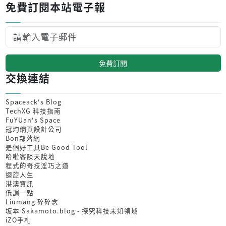
免費訂閱本站電子報
免費訂閱
交換連結
Spaceack's Blog
TechXG 科技指南
FuYUan's Space
冠均網頁設計公司
Bon部落網
是個好工具Be Good Tool
哈啦客談天說地
程式的奇技淫巧之道
迴旋人生
港澳資訊
低調一點
Liumang 碎碎念
坂本 Sakamoto.blog - 探究科技未知領域
iZO手札