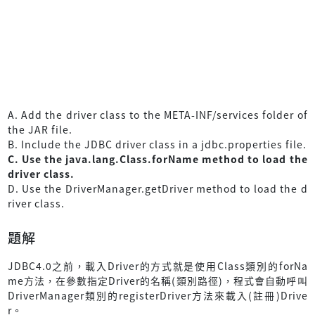
A. Add the driver class to the META-INF/services folder of
the JAR file.
B. Include the JDBC driver class in a jdbc.properties file.
C. Use the java.lang.Class.forName method to load the
driver class.
D. Use the DriverManager.getDriver method to load the d
river class.
題解
JDBC4.0之前，載入Driver的方式就是使用Class類別的forNa
me方法，在參數指定Driver的名稱(類別路徑)，程式會自動呼叫
DriverManager類別的registerDriver方法來載入(註冊)Drive
r。