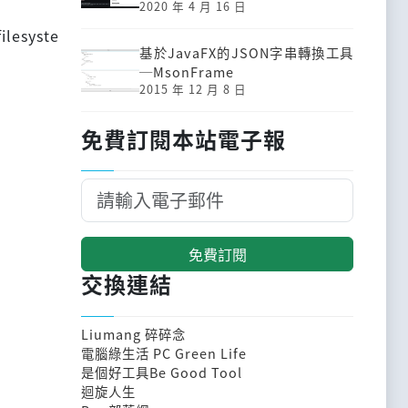
2020 年 4 月 16 日
filesyste
基於JavaFX的JSON字串轉換工具
─MsonFrame
2015 年 12 月 8 日
免費訂閱本站電子報
免費訂閱
交換連結
Liumang 碎碎念
電腦綠生活 PC Green Life
是個好工具Be Good Tool
迴旋人生