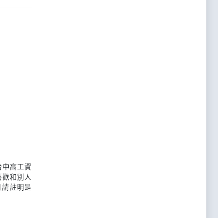
台中高工資
喜歡和別人
且請註明是