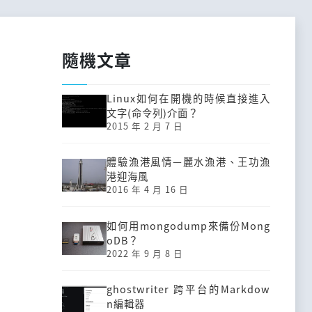
隨機文章
Linux如何在開機的時候直接進入
文字(命令列)介面？
2015 年 2 月 7 日
體驗漁港風情—麗水漁港、王功漁
港迎海風
2016 年 4 月 16 日
如何用mongodump來備份Mong
oDB？
2022 年 9 月 8 日
ghostwriter 跨平台的Markdow
n編輯器