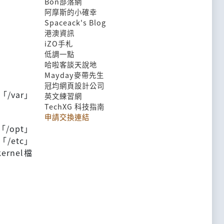
Bon部落網
阿摩斯的小確幸
Spaceack's Blog
港澳資訊
iZO手札
低調一點
哈啦客談天說地
Mayday麥帶先生
冠均網頁設計公司
「/var」
英文練習網
TechXG 科技指南
申請交換連結
/opt」
/etc」
rnel檔