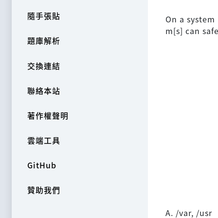
隨手張貼
On a system w
m[s] can saf
題庫解析
交換連結
聯絡本站
著作權聲明
雲端工具
GitHub
贊助我們
A. /var, /usr