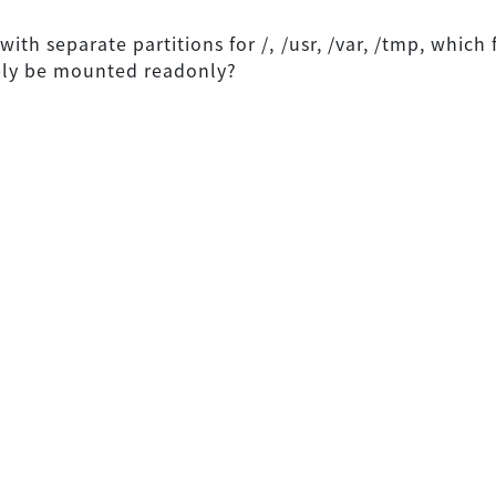
ith separate partitions for /, /usr, /var, /tmp, which 
ely be mounted readonly?