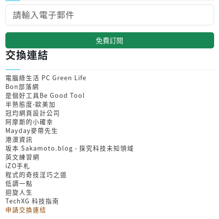
免費訂閱
交換連結
電腦綠生活 PC Green Life
Bon部落網
是個好工具Be Good Tool
半熟態度-歐美加
冠均網頁設計公司
阿摩斯的小確幸
Mayday麥帶先生
港澳資訊
坂本 Sakamoto.blog - 探究科技未知領域
英文練習網
iZO手札
程式的奇技淫巧之道
低調一點
迴旋人生
TechXG 科技指南
申請交換連結