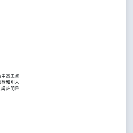
台中高工資
喜歡和別人
且請註明是