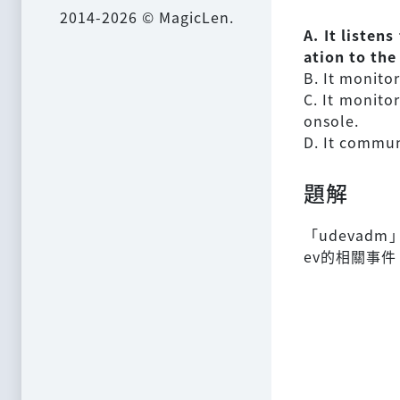
2014-2026 © MagicLen.
A. It listen
ation to the
B. It monitor
C. It monito
onsole.
D. It commun
題解
「udevadm
ev的相關事