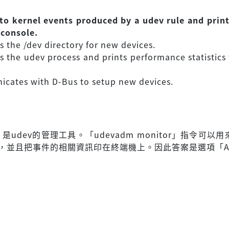
s to kernel events produced by a udev rule and prin
 console.
s the /dev directory for new devices.
rs the udev process and prints performance statistics 
icates with D-Bus to setup new devices.
」是udev的管理工具。「udevadm monitor」指令可以用
件，並且把事件的相關資訊印在終端機上。因此答案是選項「