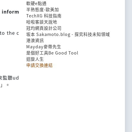
軟硬e點通
半熟態度-歐美加
t inform
TechXG 科技指南
哈啦客談天說地
冠均網頁設計公司
to the c
坂本 Sakamoto.blog - 探究科技未知領域
港澳資訊
Mayday麥帶先生
是個好工具Be Good Tool
迴旋人生
申請交換連結
來監聽ud
A」。