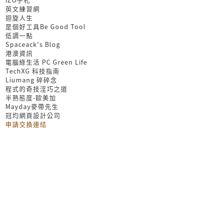
英文練習網
迴旋人生
是個好工具Be Good Tool
低調一點
Spaceack's Blog
港澳資訊
電腦綠生活 PC Green Life
TechXG 科技指南
Liumang 碎碎念
程式的奇技淫巧之道
半熟態度-歐美加
Mayday麥帶先生
冠均網頁設計公司
申請交換連結