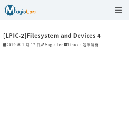
[LPIC-2]Filesystem and Devices 4
2019 年 1 月 17 日
Magic Len
Linux
、
題庫解析