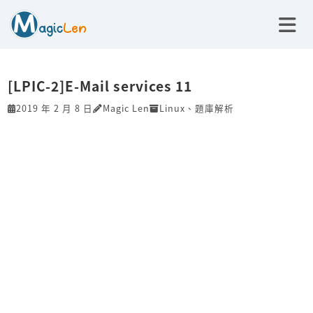
[LPIC-2]E-Mail services 11
2019 年 2 月 8 日
Magic Len
Linux
、
題庫解析