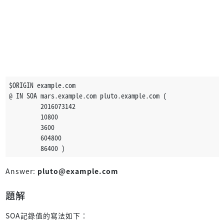
$ORIGIN example.com
@ IN SOA mars.example.com pluto.example.com (
         2016073142
         10800
         3600
         604800
         86400 )
Answer:
pluto@example.com
題解
SOA記錄值的寫法如下：