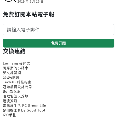
2019 年 5 月 16 日
免費訂閱本站電子報
免費訂閱
交換連結
Liumang 碎碎念
阿摩斯的小確幸
英文練習網
軟硬e點通
TechXG 科技指南
冠均網頁設計公司
Bon部落網
哈啦客談天說地
港澳資訊
電腦綠生活 PC Green Life
是個好工具Be Good Tool
iZO手札