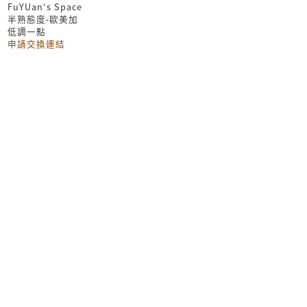
FuYUan's Space
半熟態度-歐美加
低調一點
申請交換連結