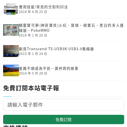
實用技能!常見的分割列印法
2014 年 4 月 25 日
精靈寶可夢(神奇寶貝)火紅、葉綠、綠寶石、黑白的多人連
線版─PokeMMO
2019 年 1 月 20 日
創見Transcend TS-USB3K USB3.0集線器
2015 年 1 月 24 日
星路不順成為平民─黃仲齊的故事
2014 年 5 月 28 日
免費訂閱本站電子報
免費訂閱