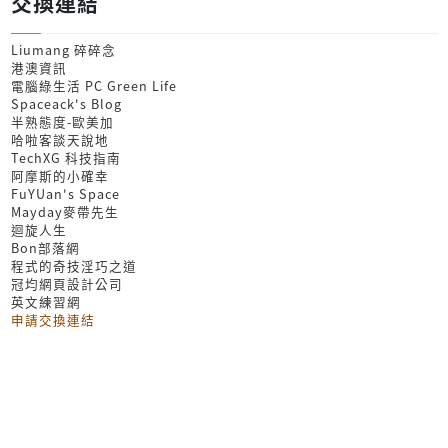
交換連結
Liumang 碎碎念
港澳資訊
電腦綠生活 PC Green Life
Spaceack's Blog
半熟態度-歐美加
哈啦客談天說地
TechXG 科技指南
阿摩斯的小確幸
FuYUan's Space
Mayday麥帶先生
迴旋人生
Bon部落網
程式的奇技淫巧之道
冠均網頁設計公司
英文練習網
申請交換連結