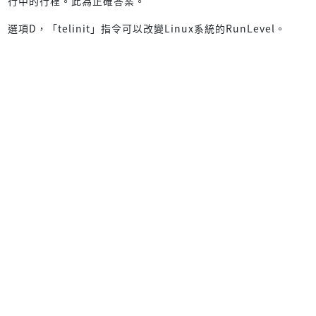
行中的行程。此為正確答案。
選項D，「telinit」指令可以改變Linux系統的RunLevel。