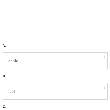
A.
acpid
B.
lsof
C.