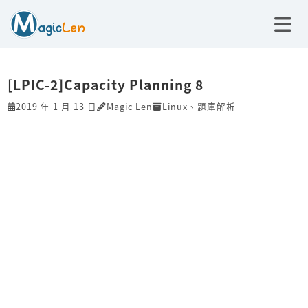
[LPIC-2]Capacity Planning 8
2019 年 1 月 13 日
Magic Len
Linux
、
題庫解析