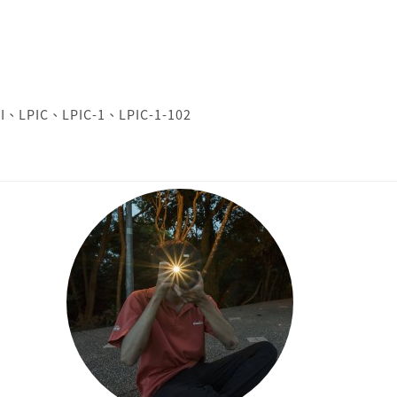
I
、
LPIC
、
LPIC-1
、
LPIC-1-102