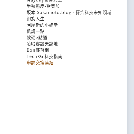
半熟態度-歐美加
坂本 Sakamoto.blog - 探究科技未知領域
迴旋人生
阿摩斯的小確幸
低調一點
軟硬e點通
哈啦客談天說地
Bon部落網
TechXG 科技指南
申請交換連結