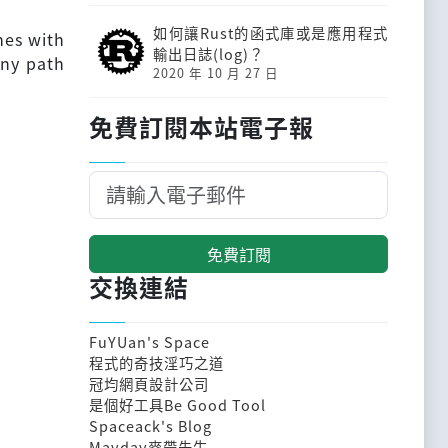
如何讓Rust的函式庫或是應用程式
mes with
輸出日誌(log)？
any path
2020 年 10 月 27 日
免費訂閱本站電子報
免費訂閱
交換連結
FuYUan's Space
程式的奇技淫巧之道
冠均網頁設計公司
是個好工具Be Good Tool
Spaceack's Blog
Mayday麥帶先生