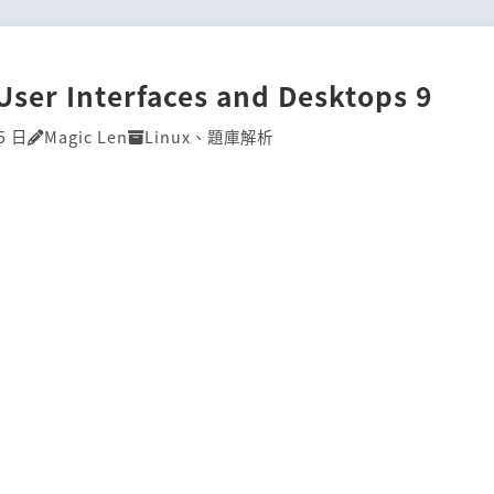
User Interfaces and Desktops 9
5 日
Magic Len
Linux
、
題庫解析