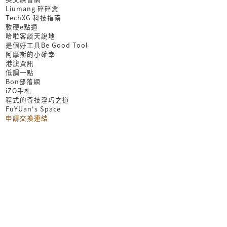
Liumang 碎碎念
TechXG 科技指南
軟硬e點通
哈啦客談天說地
是個好工具Be Good Tool
阿摩斯的小確幸
港澳資訊
低調一點
Bon部落網
iZO手札
程式的奇技淫巧之道
FuYUan's Space
申請交換連結