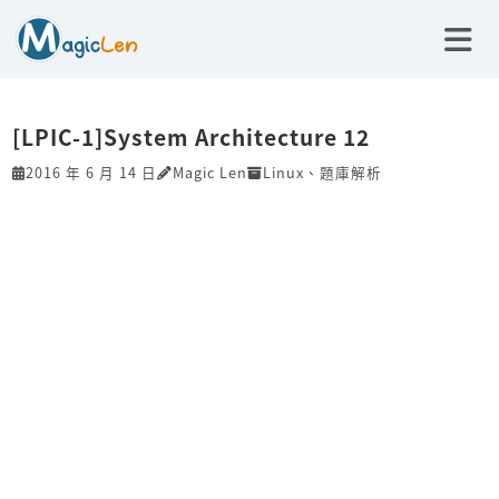
[LPIC-1]System Architecture 12
2016 年 6 月 14 日
Magic Len
Linux
、
題庫解析