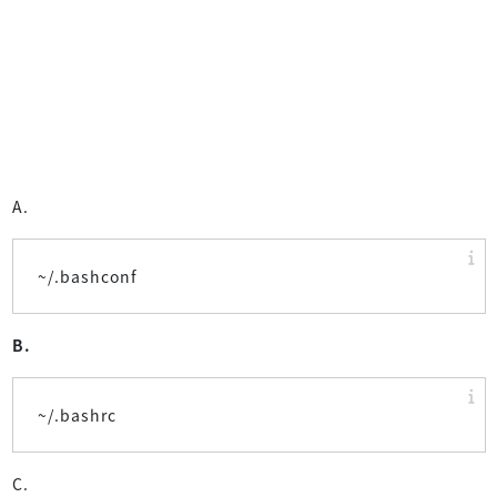
A.
~/.bashconf
B.
~/.bashrc
C.