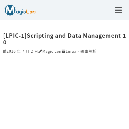
[LPIC-1]Scripting and Data Management 1
0
2016 年 7 月 2 日
Magic Len
Linux
、
題庫解析