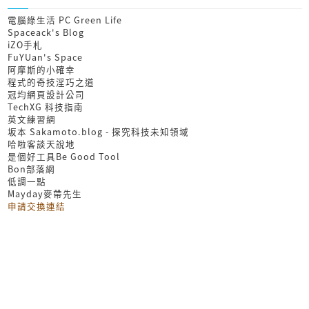
電腦綠生活 PC Green Life
Spaceack's Blog
iZO手札
FuYUan's Space
阿摩斯的小確幸
程式的奇技淫巧之道
冠均網頁設計公司
TechXG 科技指南
英文練習網
坂本 Sakamoto.blog - 探究科技未知領域
哈啦客談天說地
是個好工具Be Good Tool
Bon部落網
低調一點
Mayday麥帶先生
申請交換連結