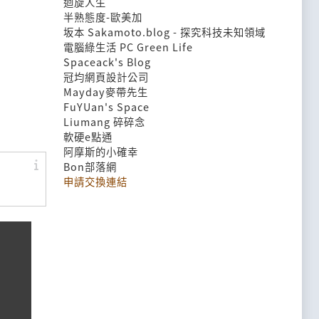
迴旋人生
半熟態度-歐美加
坂本 Sakamoto.blog - 探究科技未知領域
電腦綠生活 PC Green Life
Spaceack's Blog
冠均網頁設計公司
Mayday麥帶先生
FuYUan's Space
Liumang 碎碎念
軟硬e點通
阿摩斯的小確幸
Bon部落網
申請交換連結