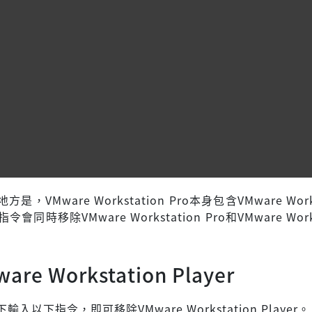
，VMware Workstation Pro本身包含VMware Works
指令會同時移除VMware Workstation Pro和VMware Works
re Workstation Player
入以下指令，即可移除VMware Workstation Player。