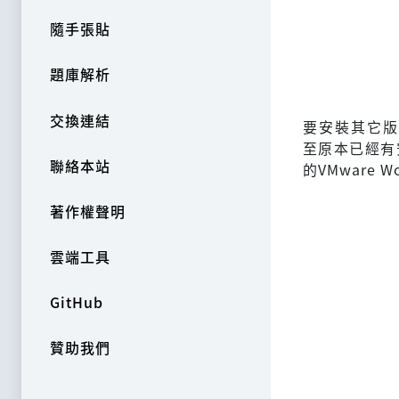
隨手張貼
題庫解析
交換連結
要安裝其它版本的V
至原本已經有安
聯絡本站
的VMware W
著作權聲明
雲端工具
GitHub
贊助我們