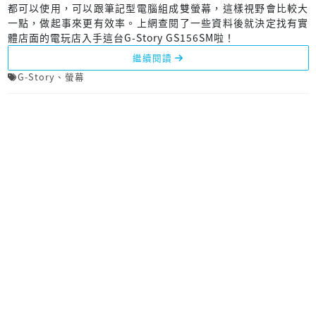
都可以使用，可以跟筆記型電腦組成雙螢幕，這樣視野會比較大
一點，做起事來更有效率。上網查閱了一些資料後就決定找有實
體店面的電玩店入手這台G-Story GS156SM啦！
繼續閱讀
G-Story
、
螢幕