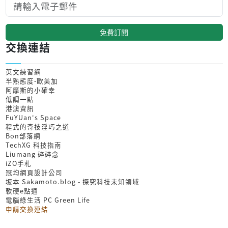
免費訂閱
交換連結
英文練習網
半熟態度-歐美加
阿摩斯的小確幸
低調一點
港澳資訊
FuYUan's Space
程式的奇技淫巧之道
Bon部落網
TechXG 科技指南
Liumang 碎碎念
iZO手札
冠均網頁設計公司
坂本 Sakamoto.blog - 探究科技未知領域
軟硬e點通
電腦綠生活 PC Green Life
申請交換連結