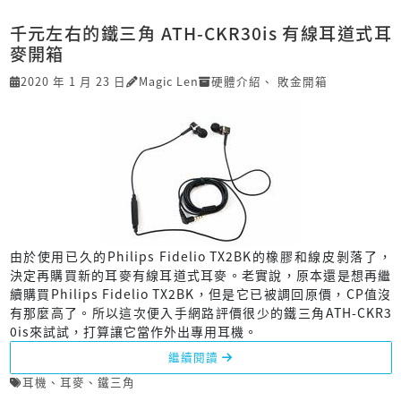
千元左右的鐵三角 ATH-CKR30is 有線耳道式耳
麥開箱
2020 年 1 月 23 日
Magic Len
硬體介紹
、
敗金開箱
由於使用已久的Philips Fidelio TX2BK的橡膠和線皮剝落了，
決定再購買新的耳麥有線耳道式耳麥。老實說，原本還是想再繼
續購買Philips Fidelio TX2BK，但是它已被調回原價，CP值沒
有那麼高了。所以這次便入手網路評價很少的鐵三角ATH-CKR3
0is來試試，打算讓它當作外出專用耳機。
繼續閱讀
耳機
、
耳麥
、
鐵三角