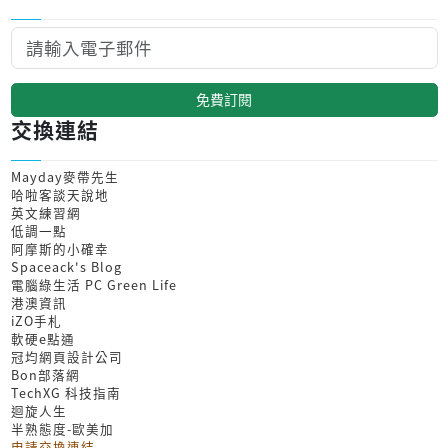
免費訂閱
交換連結
Mayday麥帶先生
哈啦客談天說地
英文練習網
低調一點
阿摩斯的小確幸
Spaceack's Blog
電腦綠生活 PC Green Life
港澳資訊
iZO手札
軟硬e點通
冠均網頁設計公司
Bon部落網
TechXG 科技指南
迴旋人生
半熟態度-歐美加
申請交換連結