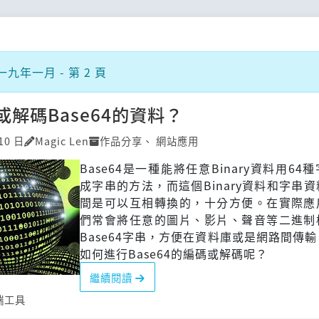
九年一月 - 第 2 頁
解碼Base64的資料？
10 日
Magic Len
作品分享
、
網站應用
Base64是一種能將任意Binary資料用64
成字串的方法，而這個Binary資料和字串
間是可以互相轉換的，十分方便。在實際應
們常會將任意的圖片、影片、聲音等二進制
Base64字串，方便在資料庫或是網路間傳
如何進行Base64的編碼或解碼呢？
繼續閱讀
端工具