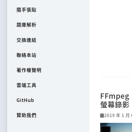
隨手張貼
題庫解析
交換連結
聯絡本站
著作權聲明
雲端工具
FFmpeg
GitHub
螢幕錄影
贊助我們
2019 年 1 月 