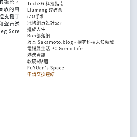
窗的錄影，
TechXG 科技指南
播放的聲
Liumang 碎碎念
er還支援了
iZO手札
冠均網頁設計公司
和聲音透
迴旋人生
 Scre
Bon部落網
坂本 Sakamoto.blog - 探究科技未知領域
電腦綠生活 PC Green Life
港澳資訊
軟硬e點通
FuYUan's Space
申請交換連結