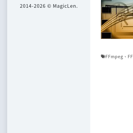
2014-2026 © MagicLen.
FFmpeg
、
FF