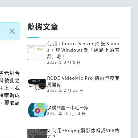
隨機文章
使用Ubuntu Server架設Samb
a，與Windows做「網路上的芳
鄰」吧！
2019 年 3 月 9 日
種字元組合
RODE VideoMic Pro 指向型麥克
資料彼此之
風開箱
用上，我
2018 年 2 月 12 日
檔案轉成
輸。那麼該
過橋問題－小毛一家
2013 年 10 月 23 日
如何用FFmpeg將影像轉成VP8格
式？