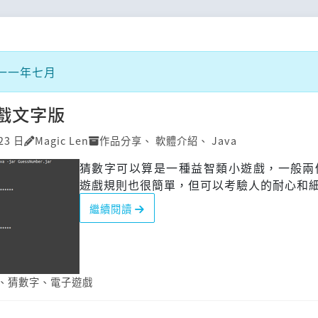
一一年七月
戲文字版
23 日
Magic Len
作品分享
、
軟體介紹
、
Java
猜數字可以算是一種益智類小遊戲，一般兩
遊戲規則也很簡單，但可以考驗人的耐心和
繼續閱讀
、
猜數字
、
電子遊戲