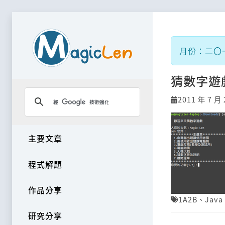
月份：二〇
猜數字遊
2011 年 7 月 
主要文章
程式解題
作品分享
1A2B
、
Java
研究分享