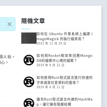
隨機文章
如何在 Ubuntu 作業系統上編譯 I
mageMagick 的執行檔來用？
2022 年 11 月 29 日
如何用Rocket框架來回應Mongo
個人玩。
DB的檔案中心裡的檔案？
細心。
2019 年 8 月 22 日
如何使用Rust程式語言進行快速的
字串或是任意資料的搜尋？
2019 年 6 月 11 日
擴充Rust程式語言內建的HashMa
p，讓它擁有階層結構