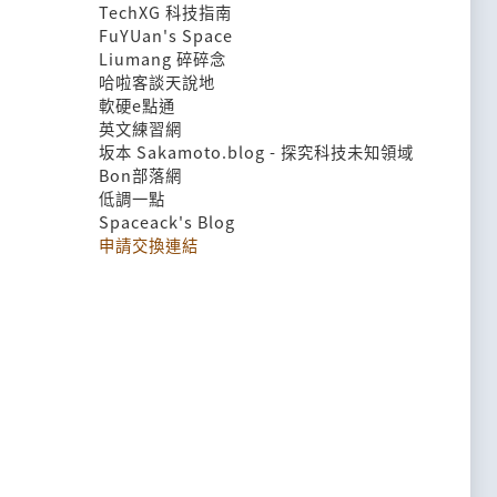
TechXG 科技指南
FuYUan's Space
Liumang 碎碎念
哈啦客談天說地
軟硬e點通
英文練習網
坂本 Sakamoto.blog - 探究科技未知領域
Bon部落網
低調一點
Spaceack's Blog
申請交換連結