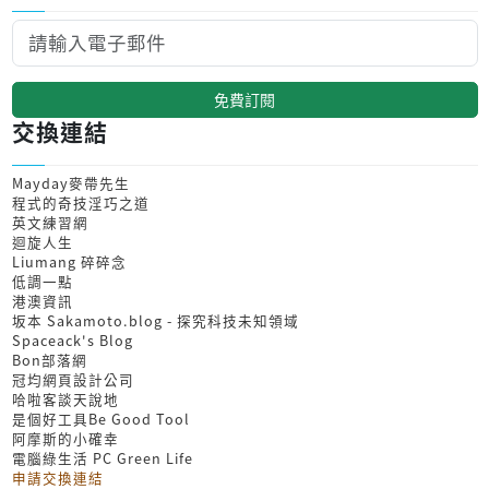
免費訂閱
交換連結
Mayday麥帶先生
程式的奇技淫巧之道
英文練習網
迴旋人生
Liumang 碎碎念
低調一點
港澳資訊
坂本 Sakamoto.blog - 探究科技未知領域
Spaceack's Blog
Bon部落網
冠均網頁設計公司
哈啦客談天說地
是個好工具Be Good Tool
阿摩斯的小確幸
電腦綠生活 PC Green Life
申請交換連結