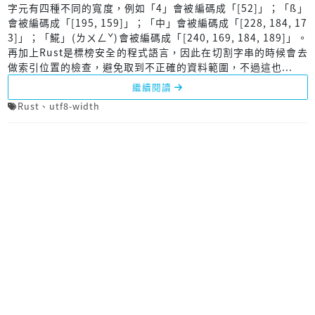
字元有四種不同的寬度，例如「4」會被編碼成「[52]」；「ß」
會被編碼成「[195, 159]」；「中」會被編碼成「[228, 184, 17
3]」；「𩸽」(ㄌㄨㄥˇ)會被編碼成「[240, 169, 184, 189]」。
再加上Rust是標榜安全的程式語言，因此在切割字串的時候會去
做索引位置的檢查，避免取到不正確的資料範圍，不過這也...
繼續閱讀
Rust
、
utf8-width