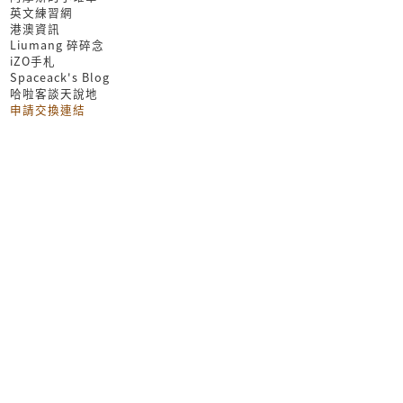
英文練習網
港澳資訊
Liumang 碎碎念
iZO手札
Spaceack's Blog
哈啦客談天說地
申請交換連結