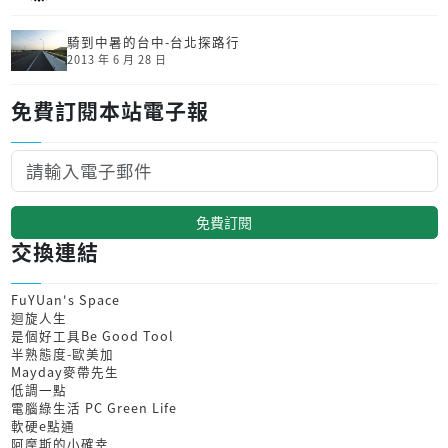
騎到中暑的台中-台北探路行
2013 年 6 月 28 日
免費訂閱本站電子報
免費訂閱
交換連結
FuYUan's Space
迴旋人生
是個好工具Be Good Tool
半熟態度-歐美加
Mayday麥帶先生
低調一點
電腦綠生活 PC Green Life
軟硬e點通
阿摩斯的小確幸