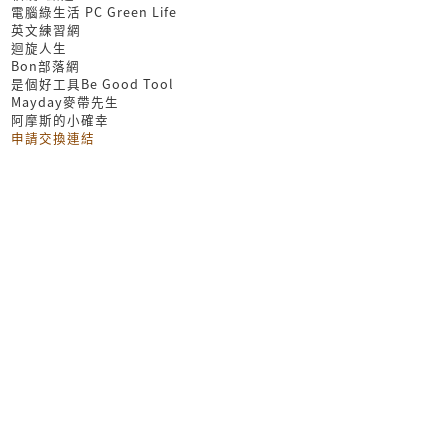
電腦綠生活 PC Green Life
英文練習網
迴旋人生
Bon部落網
是個好工具Be Good Tool
Mayday麥帶先生
阿摩斯的小確幸
申請交換連結