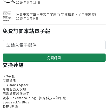
2019 年 5 月 16 日
免費中文字型－中文全字庫(全字庫楷體、全字庫宋體)
2015 年 2 月 9 日
免費訂閱本站電子報
免費訂閱
交換連結
iZO手札
港澳資訊
FuYUan's Space
哈啦客談天說地
冠均網頁設計公司
坂本 Sakamoto.blog - 探究科技未知領域
Spaceack's Blog
軟硬e點通