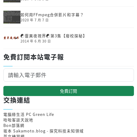
如何用FFmpeg合併影片和字幕？
2020 年 7 月 7 日
☯靈異夜視界☯第3集【廢校探秘】
2014 年 6 月 30 日
免費訂閱本站電子報
免費訂閱
交換連結
電腦綠生活 PC Green Life
哈啦客談天說地
Bon部落網
坂本 Sakamoto.blog - 探究科技未知領域
英文練習網