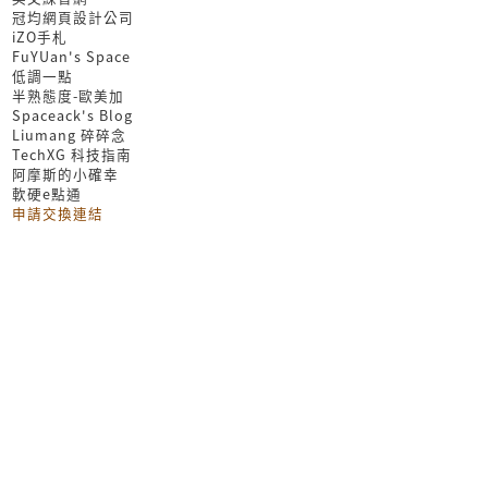
冠均網頁設計公司
iZO手札
FuYUan's Space
低調一點
半熟態度-歐美加
Spaceack's Blog
Liumang 碎碎念
TechXG 科技指南
阿摩斯的小確幸
軟硬e點通
申請交換連結