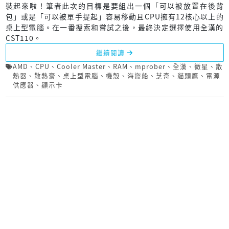
裝起來啦！筆者此次的目標是要組出一個「可以被放置在後背
包」或是「可以被單手提起」容易移動且CPU擁有12核心以上的
桌上型電腦。在一番搜索和嘗試之後，最終決定選擇使用全漢的
CST110。
繼續閱讀
AMD
、
CPU
、
Cooler Master
、
RAM
、
mprober
、
全漢
、
微星
、
散
熱器
、
散熱膏
、
桌上型電腦
、
機殼
、
海盜船
、
芝奇
、
貓頭鷹
、
電源
供應器
、
顯示卡