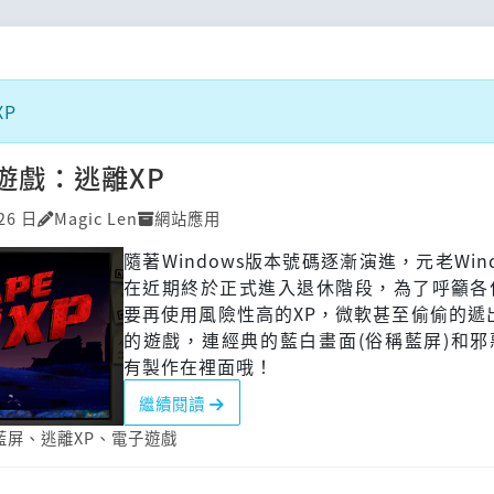
P
遊戲：逃離XP
26 日
Magic Len
網站應用
隨著Windows版本號碼逐漸演進，元老Windo
在近期終於正式進入退休階段，為了呼籲各
要再使用風險性高的XP，微軟甚至偷偷的遞
的遊戲，連經典的藍白畫面(俗稱藍屏)和邪
有製作在裡面哦！
繼續閱讀
藍屏
、
逃離XP
、
電子遊戲