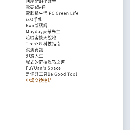
阿摩斯的小確幸
軟硬e點通
電腦綠生活 PC Green Life
iZO手札
Bon部落網
Mayday麥帶先生
哈啦客談天說地
TechXG 科技指南
港澳資訊
迴旋人生
程式的奇技淫巧之道
FuYUan's Space
是個好工具Be Good Tool
申請交換連結