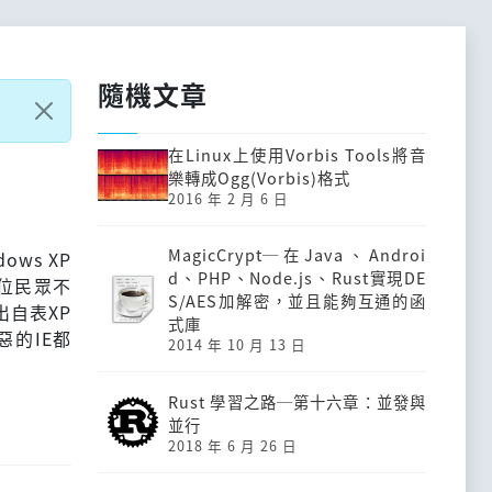
隨機文章
在Linux上使用Vorbis Tools將音
樂轉成Ogg(Vorbis)格式
2016 年 2 月 6 日
MagicCrypt─在Java、Androi
ws XP
d、PHP、Node.js、Rust實現DE
位民眾不
S/AES加解密，並且能夠互通的函
出自表XP
式庫
惡的IE都
2014 年 10 月 13 日
Rust 學習之路─第十六章：並發與
並行
2018 年 6 月 26 日