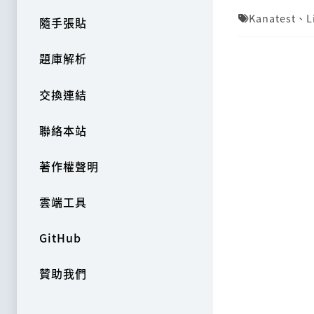
Kanatest
、
L
隨手張貼
題庫解析
交換連結
聯絡本站
著作權聲明
雲端工具
GitHub
贊助我們