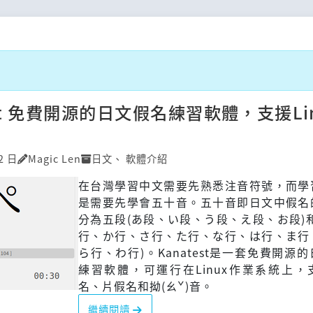
est 免費開源的日文假名練習軟體，支援Li
2 日
Magic Len
日文
、
軟體介紹
在台灣學習中文需要先熟悉注音符號，而學
是需要先學會五十音。五十音即日文中假名
分為五段(あ段、い段、う段、え段、お段)
行、か行、さ行、た行、な行、は行、ま行
ら行、わ行)。Kanatest是一套免費開源
練習軟體，可運行在Linux作業系統上，
名、片假名和拗(ㄠˇ)音。
繼續閱讀