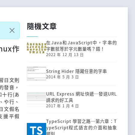
隨機文章
在Java和JavaScript中，字串的
nux作
字數就等於字元數量嗎？錯！
2022 年 12 月 13 日
String Hider 隱藏任意的字串
2014 年 5 月 3 日
習日文則
的發音，
URL Express 網址快遞─發送URL
和十行(あ
請求的好工具
、や行、
2017 年 1 月 4 日
的日文假名
支援平假
TypeScript 學習之路─第六章：T
ypeScript程式語言的介面和抽象
類別