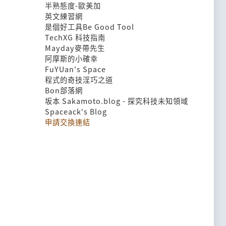
半熟態度-歐美加
英文練習網
是個好工具Be Good Tool
TechXG 科技指南
Mayday麥帶先生
阿摩斯的小確幸
FuYUan's Space
程式的奇技淫巧之道
Bon部落網
坂本 Sakamoto.blog - 探究科技未知領域
Spaceack's Blog
申請交換連結