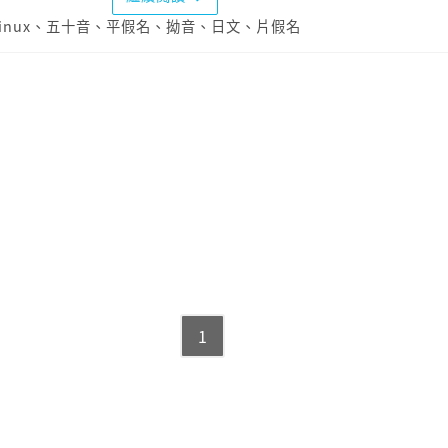
inux
、
五十音
、
平假名
、
拗音
、
日文
、
片假名
1